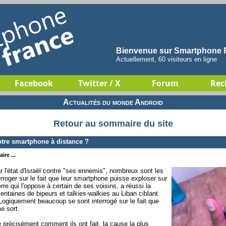
Bienvenue sur Smartphone F
Actuellement, 60 visiteurs en ligne
Facebook
Twitter / X
Forum
Rec
Actualités du monde Android
Retour au sommaire du site
otre smartphone à distance ?
ire ...
ar l'état d'Israël contre "ses ennemis", nombreux sont les
rroger sur le fait que leur smartphone puisse exploser sur
rre qui l'oppose à certain de ses voisins, a réussi la
entaines de bipeurs et talkies-walkies au Liban ciblant
Logiquement beaucoup se sont interrogé sur le fait que
e sort.
récisément comment ils ont fait, la cause la plus