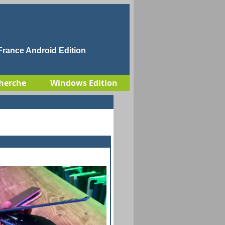
rance Android Edition
herche
Windows Edition