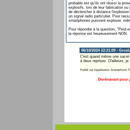
probable est qu’ils ont réussi la pro
explosifs, lors de leur fabrication ou 
de déclencher à distance l'explosio
un signal radio particulier. Pour rass
smartphones puissent exploser, mêm
Pour répondre à la question, "Peut-o
la réponse est heureusement NON.
06/10/2024 22:21:09 - Grosl
C'est quand même une sacré op
à deux reprises. D'ailleurs,
Publié via l'application Smartphone 
Dorénavant pour p