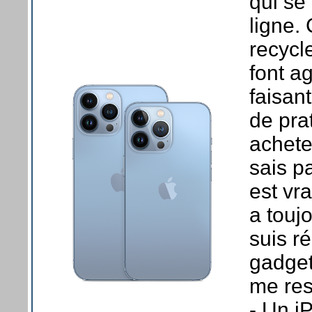
qui se
ligne.
recycl
font a
faisan
de pra
achete
sais p
est vr
a touj
suis r
gadget
me res
- Un i