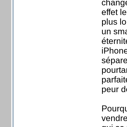
change
effet 
plus l
un sma
éternit
iPhone
sépare
pourta
parfai
peur de
Pourqu
vendre