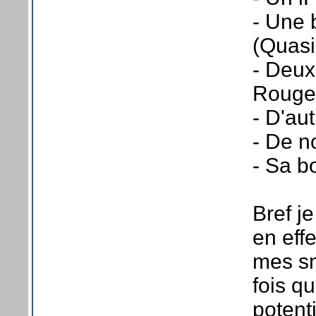
- Une 
(Quasi
- Deux
Rouge
- D'au
- De n
- Sa b
Bref je
en eff
mes sm
fois q
potent