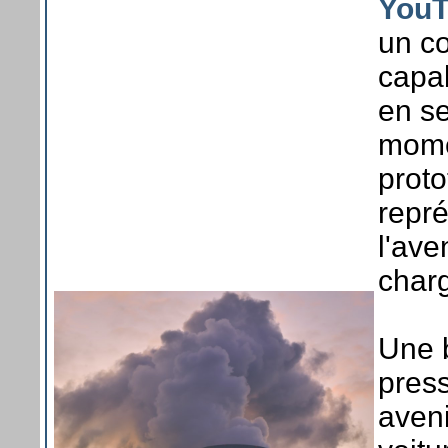
You
un c
capa
en se
momen
prot
repré
l'ave
char
Une b
press
aveni