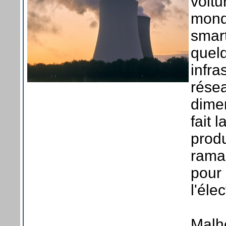
voitu
mond
smar
quelq
infra
résea
dime
fait 
produ
ramas
pour 
l'éle
Malh