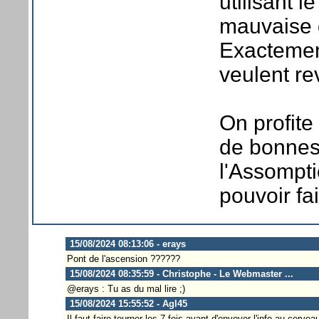
utilisant 
mauvaise q
Exactement
veulent rev
On profite
de bonnes
l'Assompti
pouvoir fa
15/08/2024 08:13:06 - erays
Pont de l'ascension ??????
15/08/2024 08:35:59 - Christophe - Le Webmaster ...
@erays : Tu as du mal lire ;)
15/08/2024 15:55:52 - Agl45
Il faut faire tourner les 7 fois avant d'envoyer l'info au cerveau