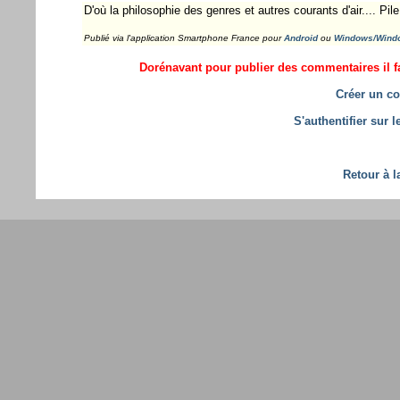
D'où la philosophie des genres et autres courants d'air.... P
Publié via l'application Smartphone France pour
Android
ou
Windows/Wind
Dorénavant pour publier des commentaires il fa
Créer un co
S'authentifier sur 
Retour à l