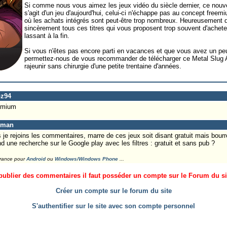
Si comme nous vous aimez les jeux vidéo du siècle dernier, ce nouvel
s'agit d'un jeu d'aujourd'hui, celui-ci n'échappe pas au concept freemi
où les achats intégrés sont peut-être trop nombreux. Heureusement 
sincèrement tous ces titres qui vous proposent trop souvent d'acheter 
lassant à la fin.
Si vous n'êtes pas encore parti en vacances et que vous avez un peu
permettez-nous de vous recommander de télécharger ce Metal Slug 
rajeunir sans chirurgie d'une petite trentaine d'années.
bz94
eemium
eman
je rejoins les commentaires, marre de ces jeux soit disant gratuit mais bourré
nd une recherche sur le Google play avec les filtres : gratuit et sans pub ?
France pour
Android
ou
Windows/Windows Phone
...
ublier des commentaires il faut posséder un compte sur le Forum du site
Créer un compte sur le forum du site
S'authentifier sur le site avec son compte personnel