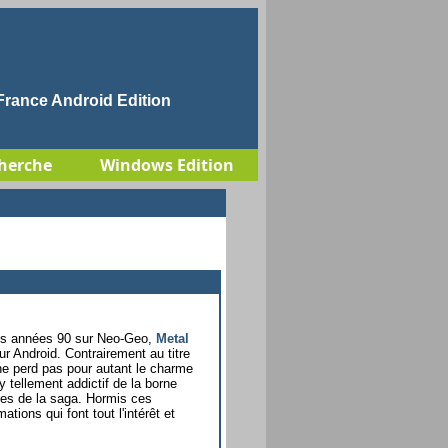
rance Android Edition
herche
Windows Edition
 les années 90 sur Neo-Geo,
Metal
ur Android. Contrairement au titre
ne perd pas pour autant le charme
 tellement addictif de la borne
des de la saga. Hormis ces
tions qui font tout l'intérêt et