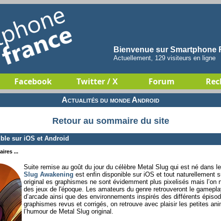
Bienvenue sur Smartphone F
Actuellement, 129 visiteurs en ligne
Facebook
Twitter / X
Forum
Rec
Actualités du monde Android
Retour au sommaire du site
ble sur iOS et Android
ires ...
Suite remise au goût du jour du célèbre Metal Slug qui est né dans
Slug Awakening
est enfin disponible sur iOS et tout naturellement s
original es graphismes ne sont évidemment plus pixelisés mais l’on 
des jeux de l'époque. Les amateurs du genre retrouveront le gameplay
d’arcade ainsi que des environnements inspirés des différents épiso
graphismes revus et corrigés, on retrouve avec plaisir les petites anima
l’humour de Metal Slug original.