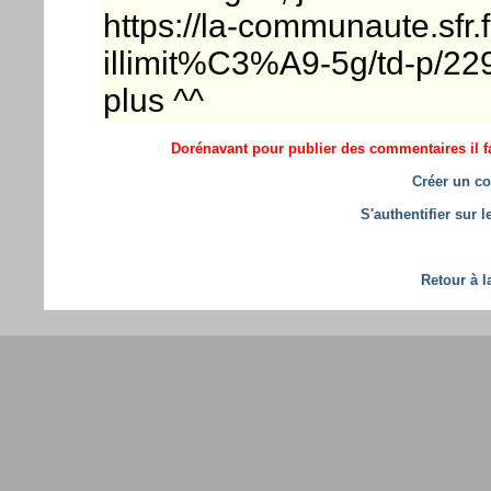
https://la-communaute.sfr.fr/
illimit%C3%A9-5g/td-p/229
plus ^^
Dorénavant pour publier des commentaires il fa
Créer un co
S'authentifier sur 
Retour à l