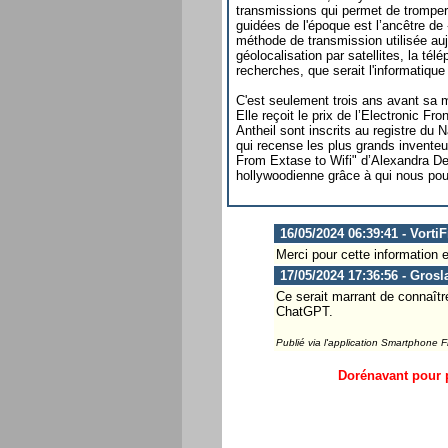
transmissions qui permet de tromper 
guidées de l'époque est l’ancêtre de
méthode de transmission utilisée auj
géolocalisation par satellites, la té
recherches, que serait l'informatique
C'est seulement trois ans avant sa m
Elle reçoit le prix de l’Electronic Fr
Antheil sont inscrits au registre du 
qui recense les plus grands inventeu
From Extase to Wifi" d’Alexandra De
hollywoodienne grâce à qui nous po
16/05/2024 06:39:41 - Vorti
Merci pour cette information et
17/05/2024 17:36:56 - Grosl
Ce serait marrant de connaître
ChatGPT.
Publié via l'application Smartphone 
Dorénavant pour p