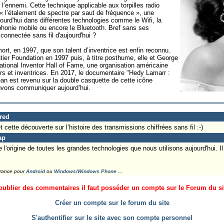
l’ennemi. Cette technique applicable aux torpilles radio
 « l’étalement de spectre par saut de fréquence », une
ourd'hui dans différentes technologies comme le Wifi, la
léphonie mobile ou encore le Bluetooth. Bref sans ses
 connectée sans fil d'aujourd'hui ?
ort, en 1997, que son talent d’inventrice est enfin reconnu.
ontier Foundation en 1997 puis, à titre posthume, elle et George
National Inventor Hall of Fame, une organisation américaine
rs et inventrices. En 2017, le documentaire "Hedy Lamarr :
an est revenu sur la double casquette de cette icône
uvons communiquer aujourd’hui.
Fred
 cette découverte sur l’histoire des transmissions chiffrées sans fil :-)
ap
 l'origine de toutes les grandes technologies que nous utilisons aujourd'hui. 
France pour
Android
ou
Windows/Windows Phone
...
ublier des commentaires il faut posséder un compte sur le Forum du site
Créer un compte sur le forum du site
S'authentifier sur le site avec son compte personnel