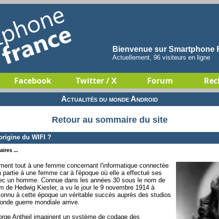
Bienvenue sur Smartphone F
Actuellement, 96 visiteurs en ligne
Facebook
Twitter / X
Forum
Rec
Actualités du monde Android
Retour au sommaire du site
rigine du WIFI ?
ires ...
ent tout à une femme concernant l'informatique connectée
n partie à une femme car à l'époque où elle a effectué ses
r avec un homme. Connue dans les années 30 sous le nom de
m de Hedwig Kiesler, a vu le jour le 9 novembre 1914 à
 connu à cette époque un véritable succès auprès des studios
onde guerre mondiale arrive.
eorge Antheil imaginent un système de codage des