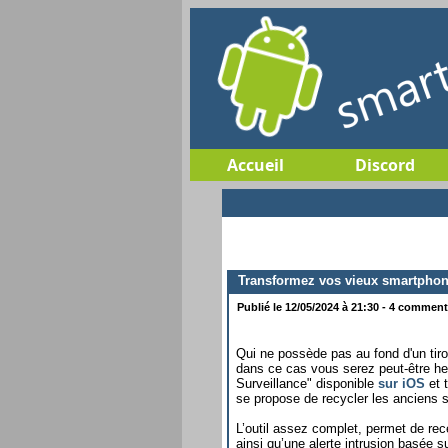
Accueil
Discord
Transformez vos vieux smartphone
Publié le 12/05/2024 à 21:30 - 4 commenta
Qui ne possède pas au fond d'un tiro
dans ce cas vous serez peut-être heu
Surveillance" disponible
sur iOS
et 
se propose de recycler les anciens 
L’outil assez complet, permet de rec
ainsi qu’une alerte intrusion basée s