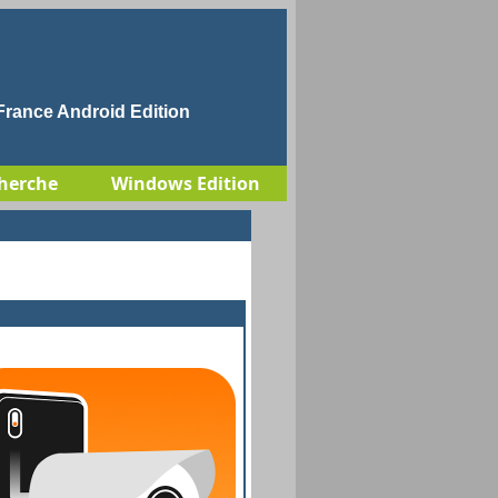
rance Android Edition
herche
Windows Edition