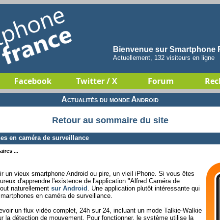
Bienvenue sur Smartphone F
Actuellement, 132 visiteurs en ligne
Facebook
Twitter / X
Forum
Rec
Actualités du monde Android
Retour au sommaire du site
s en caméra de surveillance
ires ...
ir un vieux smartphone Android ou pire, un vieil iPhone. Si vous êtes
reux d'apprendre l'existence de l'application "Alfred Caméra de
tout naturellement
sur Android
. Une application plutôt intéressante qui
smartphones en caméra de surveillance.
evoir un flux vidéo complet, 24h sur 24, incluant un mode Talkie-Walkie
ur la détection de mouvement. Pour fonctionner, le système utilise la