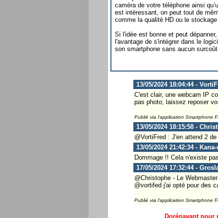
caméra de votre téléphone ainsi qu’u
est intéressant, on peut tout de mêm
comme la qualité HD ou le stockage 
Si l'idée est bonne et peut dépanner
l'avantage de s'intégrer dans le log
son smartphone sans aucun surcoût
13/05/2024 18:04:44 - Vorti
C'est clair, une webcam IP co
pas photo, laissez reposer vos
Publié via l'application Smartphone 
13/05/2024 18:15:58 - Chris
@VortiFred : J'en attend 2 de 
13/05/2024 21:42:34 - Kana
Dommage !! Cela n'existe pas
17/05/2024 17:32:44 - Grosl
@Christophe - Le Webmaster ..
@vortifed j'ai opté pour des 
Publié via l'application Smartphone 
Dorénavant pour p