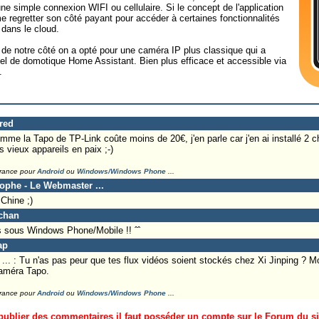
ne simple connexion WIFI ou cellulaire. Si le concept de l'application
e regretter son côté payant pour accéder à certaines fonctionnalités
dans le cloud.
, de notre côté on a opté pour une caméra IP plus classique qui a
iciel de domotique Home Assistant. Bien plus efficace et accessible via
.
Fred
mme la Tapo de TP-Link coûte moins de 20€, j'en parle car j'en ai installé 2 c
 vieux appareils en paix ;-)
France pour
Android
ou
Windows/Windows Phone
...
tophe - Le Webmaster ...
Chine ;)
-chan
 sous Windows Phone/Mobile !! ˆˆ
ap
. : Tu n'as pas peur que tes flux vidéos soient stockés chez Xi Jinping ? Mo
caméra Tapo.
France pour
Android
ou
Windows/Windows Phone
...
ublier des commentaires il faut posséder un compte sur le Forum du site