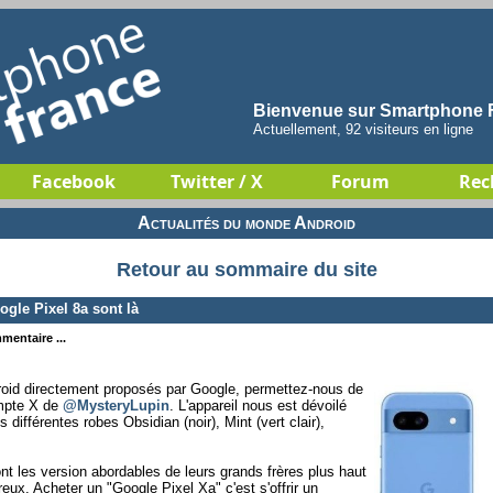
Bienvenue sur Smartphone F
Actuellement, 92 visiteurs en ligne
Facebook
Twitter / X
Forum
Rec
Actualités du monde Android
Retour au sommaire du site
ogle Pixel 8a sont là
mentaire ...
oid directement proposés par Google, permettez-nous de
ompte X de
@MysteryLupin
. L'appareil nous est dévoilé
différentes robes Obsidian (noir), Mint (vert clair),
nt les version abordables de leurs grands frères plus haut
x. Acheter un "Google Pixel Xa" c'est s'offrir un