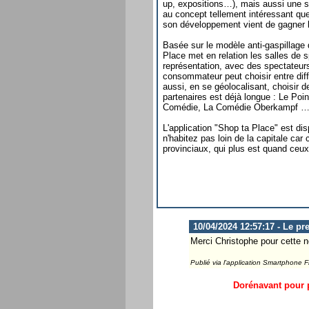
up, expositions…), mais aussi une so
au concept tellement intéressant qu
son développement vient de gagner 
Basée sur le modèle anti-gaspillage q
Place met en relation les salles de 
représentation, avec des spectateurs 
consommateur peut choisir entre diffé
aussi, en se géolocalisant, choisir d
partenaires est déjà longue : Le Po
Comédie, La Comédie Oberkampf 
L'application "Shop ta Place" est di
n'habitez pas loin de la capitale ca
provinciaux, qui plus est quand ceux-
10/04/2024 12:57:17 - Le pr
Merci Christophe pour cette no
Publié via l'application Smartphone 
Dorénavant pour p