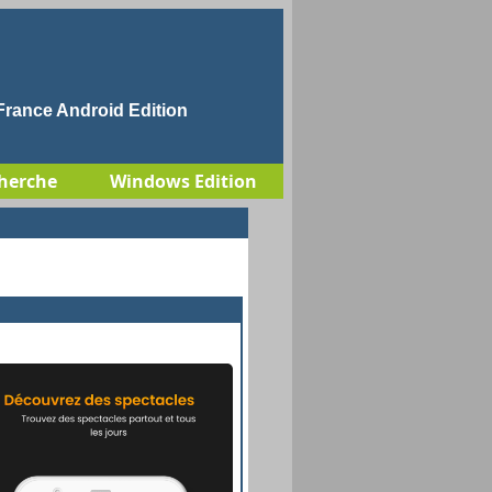
rance Android Edition
herche
Windows Edition