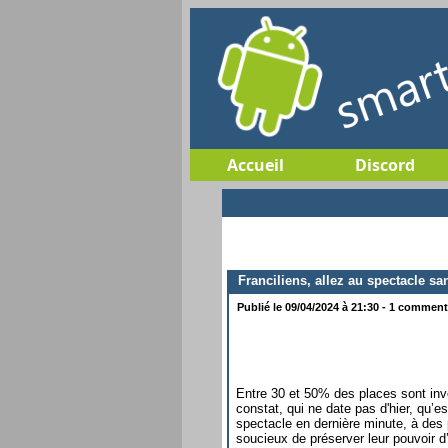
Accueil
Discord
Franciliens, allez au spectacle sa
Publié le 09/04/2024 à 21:30 - 1 commenta
Entre 30 et 50% des places sont inv
constat, qui ne date pas d'hier, qu’e
spectacle en dernière minute, à des 
soucieux de préserver leur pouvoir d’