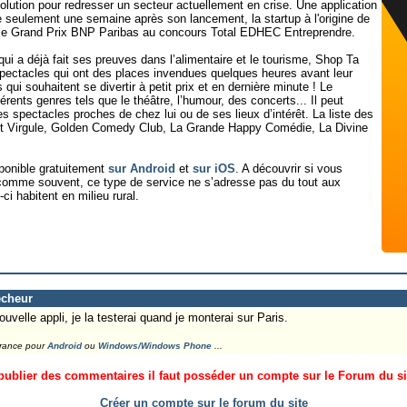
lution pour redresser un secteur actuellement en crise. Une application
e seulement une semaine après son lancement, la startup à l'origine de
le Grand Prix BNP Paribas au concours Total EDHEC Entreprendre.
ui a déjà fait ses preuves dans l’alimentaire et le tourisme, Shop Ta
spectacles qui ont des places invendues quelques heures avant leur
qui souhaitent se divertir à petit prix et en dernière minute ! Le
rents genres tels que le théâtre, l’humour, des concerts... Il peut
es spectacles proches de chez lui ou de ses lieux d’intérêt. La liste des
int Virgule, Golden Comedy Club, La Grande Happy Comédie, La Divine
…
sponible gratuitement
sur Android
et
sur iOS
. A découvrir si vous
r comme souvent, ce type de service ne s’adresse pas du tout aux
ci habitent en milieu rural.
echeur
uvelle appli, je la testerai quand je monterai sur Paris.
France pour
Android
ou
Windows/Windows Phone
...
ublier des commentaires il faut posséder un compte sur le Forum du site
Créer un compte sur le forum du site