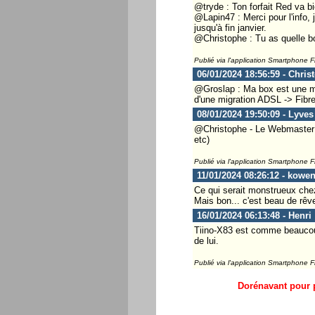
@tryde : Ton forfait Red va bi
@Lapin47 : Merci pour l'info,
jusqu'à fin janvier.
@Christophe : Tu as quelle bo
Publié via l'application Smartphone 
06/01/2024 18:56:59 - Chris
@Groslap : Ma box est une min
d'une migration ADSL -> Fibre
08/01/2024 19:50:09 - Lyves
@Christophe - Le Webmaster .
etc)
Publié via l'application Smartphone 
11/01/2024 08:26:12 - kowen
Ce qui serait monstrueux chez 
Mais bon... c'est beau de rêve
16/01/2024 06:13:48 - Henri
Tiino-X83 est comme beaucoup 
de lui.
Publié via l'application Smartphone 
Dorénavant pour p