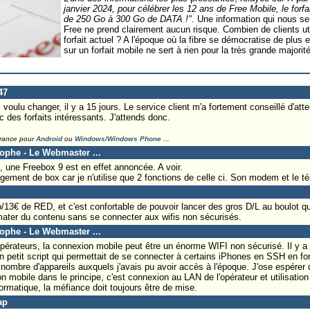
janvier 2024, pour célébrer les 12 ans de Free Mobile, le for
de 250 Go à 300 Go de DATA !"
. Une information qui nous se
Free ne prend clairement aucun risque. Combien de clients uti
forfait actuel ? A l'époque où la fibre se démocratise de plus
sur un forfait mobile ne sert à rien pour la très grande majorité
47
i voulu changer, il y a 15 jours. Le service client m'a fortement conseillé d'atten
 des forfaits intéressants. J'attends donc.
France pour
Android
ou
Windows/Windows Phone
...
tophe - Le Webmaster ...
, une Freebox 9 est en effet annoncée. A voir.
ment de box car je n'utilise que 2 fonctions de celle ci. Son modem et le t
/13€ de RED, et c'est confortable de pouvoir lancer des gros D/L au boulot qu
mater du contenu sans se connecter aux wifis non sécurisés.
tophe - Le Webmaster ...
opérateurs, la connexion mobile peut être un énorme WIFI non sécurisé. Il y a
n petit script qui permettait de se connecter à certains iPhones en SSH en fon
nombre d'appareils auxquels j'avais pu avoir accès à l'époque. J'ose espére
 mobile dans le principe, c'est connexion au LAN de l'opérateur et utilisatio
nformatique, la méfiance doit toujours être de mise.
ap