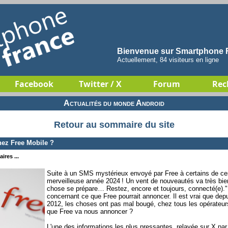
Bienvenue sur Smartphone F
Actuellement, 84 visiteurs en ligne
Facebook
Twitter / X
Forum
Rec
Actualités du monde Android
Retour au sommaire du site
hez Free Mobile ?
ires ...
Suite à un SMS mystérieux envoyé par Free à certains de ce
merveilleuse année 2024 ! Un vent de nouveautés va très bie
chose se prépare… Restez, encore et toujours, connecté(e).",
concernant ce que Free pourrait annoncer. Il est vrai que dep
2012, les choses ont pas mal bougé, chez tous les opérateur
que Free va nous annoncer ?
L'une des informations les plus pressantes, relayée sur X par