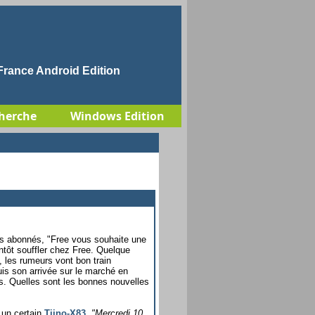
rance Android Edition
herche
Windows Edition
s abonnés, "Free vous souhaite une
ntôt souffler chez Free. Quelque
 les rumeurs vont bon train
uis son arrivée sur le marché en
s. Quelles sont les bonnes nouvelles
 un certain
Tiino-X83
,
"Mercredi 10