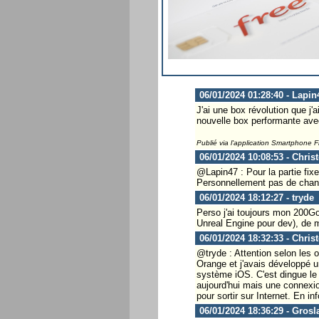
06/01/2024 01:28:40 - Lapin
J'ai une box révolution que j'a
nouvelle box performante avec
Publié via l'application Smartphone 
06/01/2024 10:08:53 - Chris
@Lapin47 : Pour la partie fixe
Personnellement pas de change
06/01/2024 18:12:27 - tryde
Perso j'ai toujours mon 200Go
Unreal Engine pour dev), de 
06/01/2024 18:32:33 - Chris
@tryde : Attention selon les 
Orange et j'avais développé u
système iOS. C'est dingue le 
aujourd'hui mais une connexion
pour sortir sur Internet. En i
06/01/2024 18:36:29 - Grosl