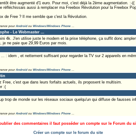
entôt être augmenté d'1 euro. Pour moi, c'est déjà la 2ème augmentation. :-((
 je réfléchissais aussi à remplacer ma Freebox Révolution pour la Freebox Pop
x de Free ? Il me semble que c'est la Révolution.
France pour
Android
ou
Windows/Windows Phone
...
tophe - Le Webmaster ...
i 4k. J'en utilise juste le modem et la prise téléphone, ça suffit donc amplem
, je ne paie que 29,99 Euros par mois.
.. : idem , et nettement suffisant pour regarder la TV sur 2 appareils en m
France pour
Android
ou
Windows/Windows Phone
...
tin
Free, c'est que dans leurs forfaits actuels, ils proposent le multisim.
r :(
trop de monde sur les réseaux sociaux quelqu'un qui diffuse de fausses info
France pour
Android
ou
Windows/Windows Phone
...
ublier des commentaires il faut posséder un compte sur le Forum du site
Créer un compte sur le forum du site