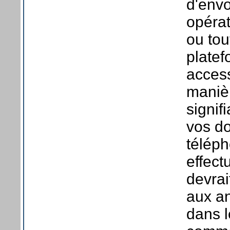
d'envo
opérat
ou tou
plate
access
maniè
signif
vos do
téléph
effect
devrai
aux an
dans 