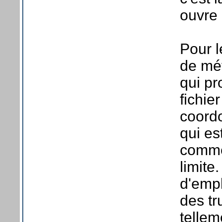
ouvre 
Pour l
de méf
qui pr
fichie
coord
qui es
comme
limite
d'emp
des tr
telle