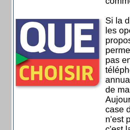
comme
Si la 
les op
propos
permet
pas e
téléph
annuai
de man
Aujour
case d
n'est
c'est 