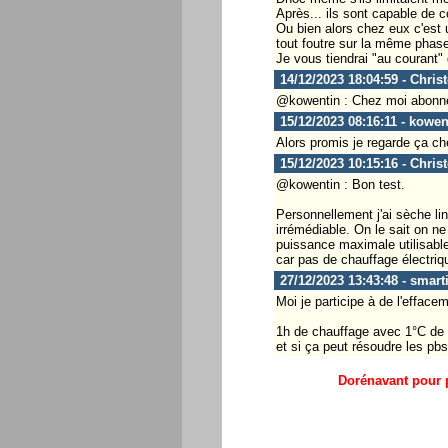
Après... ils sont capable de 
Ou bien alors chez eux c'est u
tout foutre sur la même phase
Je vous tiendrai "au courant
14/12/2023 18:04:59 - Chris
@kowentin : Chez moi abonnem
15/12/2023 08:16:11 - kowen
Alors promis je regarde ça ch
15/12/2023 10:15:16 - Chris
@kowentin : Bon test.
Personnellement j'ai sèche li
irrémédiable. On le sait on n
puissance maximale utilisable
car pas de chauffage électri
27/12/2023 13:43:48 - smart
Moi je participe à de l'efface
1h de chauffage avec 1°C de m
et si ça peut résoudre les pbs 
Dorénavant pour p