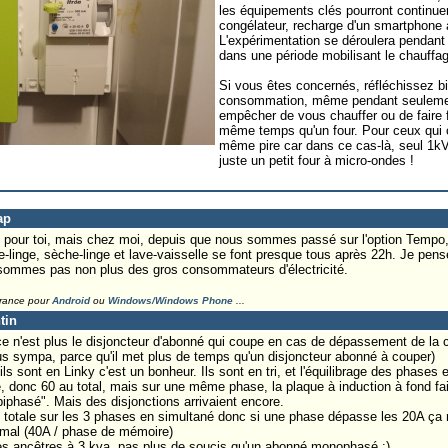
les équipements clés pourront continuer 
congélateur, recharge d'un smartphone a
L'expérimentation se déroulera pendant l
dans une période mobilisant le chauffa
Si vous êtes concernés, réfléchissez bi
consommation, même pendant seulemen
empêcher de vous chauffer ou de faire 
même temps qu'un four. Pour ceux qui on
même pire car dans ce cas-là, seul 1kVA
juste un petit four à micro-ondes !
ap
pour toi, mais chez moi, depuis que nous sommes passé sur l'option Tempo, o
linge, sèche-linge et lave-vaisselle se font presque tous après 22h. Je pense
ommes pas non plus des gros consommateurs d'électricité.
France pour
Android
ou
Windows/Windows Phone
...
tin
e n'est plus le disjoncteur d'abonné qui coupe en cas de dépassement de la c
plus sympa, parce qu'il met plus de temps qu'un disjoncteur abonné à couper)
 sont en Linky c'est un bonheur. Ils sont en tri, et l'équilibrage des phases est
 donc 60 au total, mais sur une même phase, la plaque à induction à fond faisa
"biphasé". Mais des disjonctions arrivaient encore.
so totale sur les 3 phases en simultané donc si une phase dépasse les 20A ça 
ximal (40A / phase de mémoire)
es ancêtres à 3 kva, pas plus de soucis qu'un abonné monophasé :)