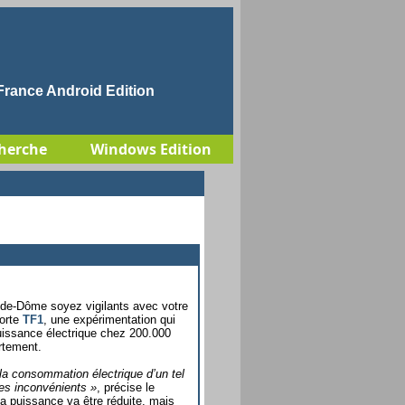
rance Android Edition
herche
Windows Edition
-de-Dôme soyez vigilants avec votre
orte
TF1
, une expérimentation qui
puissance électrique chez 200.000
artement.
 la consommation électrique d’un tel
ses inconvénients »
, précise le
la puissance va être réduite, mais