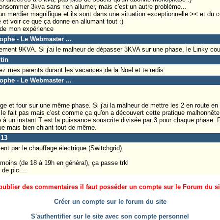
consommer 3kva sans rien allumer, mais c'est un autre problème...
n merdier magnifique et ils sont dans une situation exceptionnelle >< et du co
 et voir ce que ça donne en allumant tout :)
" de mon expérience
tophe - Le Webmaster ...
ent 9KVA. Si j'ai le malheur de dépasser 3KVA sur une phase, le Linky coup
tin
ez mes parents durant les vacances de la Noel et te redis
tophe - Le Webmaster ...
nge et four sur une même phase. Si j'ai la malheur de mettre les 2 en route e
e le fait pas mais c'est comme ça qu'on a découvert cette pratique malhonnête 
 à un instant T est la puissance souscrite divisée par 3 pour chaque phase.
que mais bien chiant tout de même.
i13
ment par le chauffage électrique (Switchgrid).
oins (de 18 à 19h en général), ça passe trkl
de pic....
ublier des commentaires il faut posséder un compte sur le Forum du site
Créer un compte sur le forum du site
S'authentifier sur le site avec son compte personnel