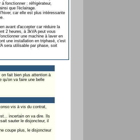
à fonctionner : réfrigérateur,
insi que l'éclairage.
'hiver, car elle est plus intéressante
ge.
en avant d'accepter car réduire la
t 2 heures, à 3kVA peut vous
fonctionner une machine à laver en
t une installation en triphasé, c'est
 sera utilisable par phase, soit
n fait bien plus attention à
 qu'on va faire une belle
onso vis à vis du contrat,
... incertain on va dire. Ils
it sauter le disjoncteur, il
ne coupe plus, le disjoncteur