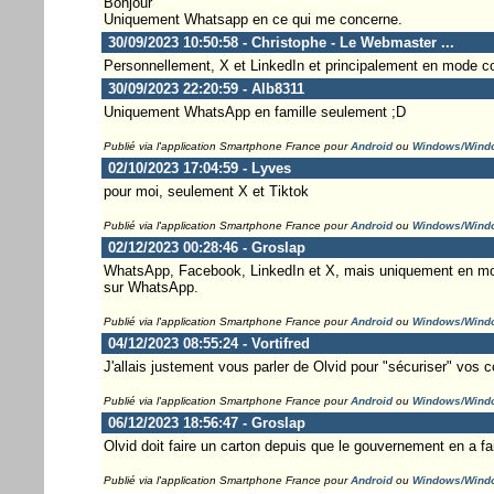
Bonjour
Uniquement Whatsapp en ce qui me concerne.
30/09/2023 10:50:58 - Christophe - Le Webmaster ...
Personnellement, X et LinkedIn et principalement en mode cons
30/09/2023 22:20:59 - Alb8311
Uniquement WhatsApp en famille seulement ;D
Publié via l'application Smartphone France pour
Android
ou
Windows/Wind
02/10/2023 17:04:59 - Lyves
pour moi, seulement X et Tiktok
Publié via l'application Smartphone France pour
Android
ou
Windows/Wind
02/12/2023 00:28:46 - Groslap
WhatsApp, Facebook, LinkedIn et X, mais uniquement en mode
sur WhatsApp.
Publié via l'application Smartphone France pour
Android
ou
Windows/Wind
04/12/2023 08:55:24 - Vortifred
J'allais justement vous parler de Olvid pour "sécuriser" vos 
Publié via l'application Smartphone France pour
Android
ou
Windows/Wind
06/12/2023 18:56:47 - Groslap
Olvid doit faire un carton depuis que le gouvernement en a fa
Publié via l'application Smartphone France pour
Android
ou
Windows/Wind