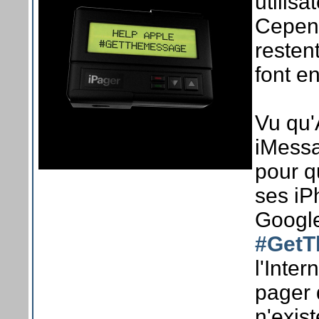
utilis
Cepen
resten
font e
Vu qu'
iMessa
pour q
ses iP
Google
#GetT
l'Inte
pager 
n'exist