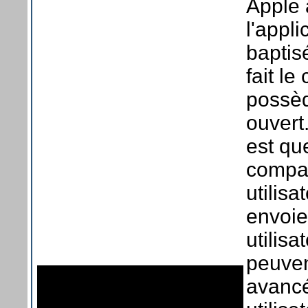
Apple 
l'appli
baptis
fait l
possèd
ouvert
est qu
compat
utilis
envoie
utilis
peuven
avancé