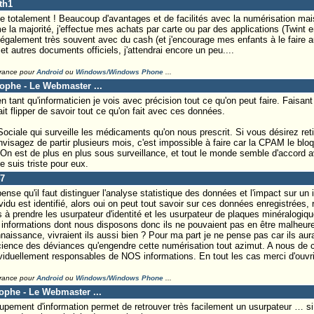
th1
e totalement ! Beaucoup d'avantages et de facilités avec la numérisation mai
a majorité, j'effectue mes achats par carte ou par des applications (Twint en
 également très souvent avec du cash (et j'encourage mes enfants à le faire a
et autres documents officiels, j'attendrai encore un peu....
France pour
Android
ou
Windows/Windows Phone
...
tophe - Le Webmaster ...
n tant qu'informaticien je vois avec précision tout ce qu'on peut faire. Faisan
ait flipper de savoir tout ce qu'on fait avec ces données.
ociale qui surveille les médicaments qu'on nous prescrit. Si vous désirez reti
visagez de partir plusieurs mois, c'est impossible à faire car la CPAM le bl
On est de plus en plus sous surveillance, et tout le monde semble d'accord 
 suis triste pour eux.
47
pense qu'il faut distinguer l'analyse statistique des données et l'impact sur un 
idu est identifié, alors oui on peut tout savoir sur ces données enregistrées, r
as à prendre les usurpateur d'identité et les usurpateur de plaques minéralogi
s informations dont nous disposons donc ils ne pouvaient pas en être malheure
onnaissance, vivraient ils aussi bien ? Pour ma part je ne pense pas car ils au
cience des déviances qu'engendre cette numérisation tout azimut. A nous de co
iduellement responsables de NOS informations. En tout les cas merci d'ouvrir
France pour
Android
ou
Windows/Windows Phone
...
tophe - Le Webmaster ...
oupement d'information permet de retrouver très facilement un usurpateur … si