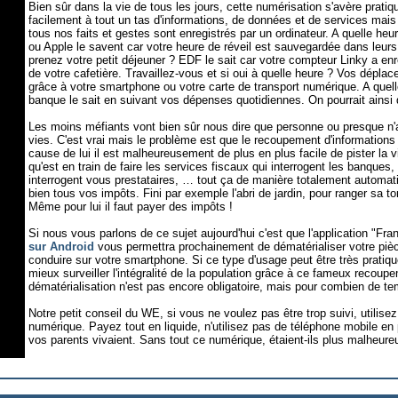
Bien sûr dans la vie de tous les jours, cette numérisation s'avère prati
facilement à tout un tas d'informations, de données et de services mais
tous nos faits et gestes sont enregistrés par un ordinateur. A quelle he
ou Apple le savent car votre heure de réveil est sauvegardée dans leurs
prenez votre petit déjeuner ? EDF le sait car votre compteur Linky a en
de votre cafetière. Travaillez-vous et si oui à quelle heure ? Vos dépla
grâce à votre smartphone ou votre carte de transport numérique. A que
banque le sait en suivant vos dépenses quotidiennes. On pourrait ainsi d
Les moins méfiants vont bien sûr nous dire que personne ou presque n
vies. C'est vrai mais le problème est que le recoupement d'informations 
cause de lui il est malheureusement de plus en plus facile de pister la
qu'est en train de faire les services fiscaux qui interrogent les banques,
interrogent vous prestataires, … tout ça de manière totalement automat
bien tous vos impôts. Fini par exemple l'abri de jardin, pour ranger sa t
Même pour lui il faut payer des impôts !
Si nous vous parlons de ce sujet aujourd'hui c'est que l'application "Fra
sur Android
vous permettra prochainement de dématérialiser votre pièce
conduire sur votre smartphone. Si ce type d'usage peut être très pratique
mieux surveiller l'intégralité de la population grâce à ce fameux recoupe
dématérialisation n'est pas encore obligatoire, mais pour combien de t
Notre petit conseil du WE, si vous ne voulez pas être trop suivi, utilisez
numérique. Payez tout en liquide, n'utilisez pas de téléphone mobile
vos parents vivaient. Sans tout ce numérique, étaient-ils plus malheure