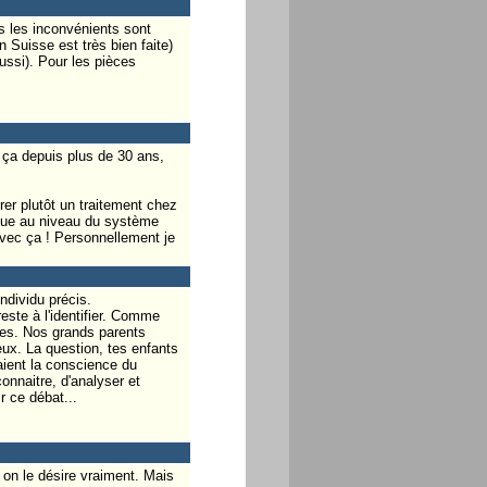
s les inconvénients sont
 Suisse est très bien faite)
ussi). Pour les pièces
t ça depuis plus de 30 ans,
rer plutôt un traitement chez
oque au niveau du système
avec ça ! Personnellement je
individu précis.
este à l'identifier. Comme
ques. Nos grands parents
ux. La question, tes enfants
raient la conscience du
nnaitre, d'analyser et
 ce débat...
 on le désire vraiment. Mais