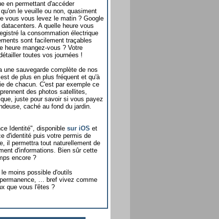
que en permettant d'accéder
 qu'on le veuille ou non, quasiment
ure vous vous levez le matin ? Google
 datacenters. A quelle heure vous
registré la consommation électrique
cements sont facilement traçables
lle heure mangez-vous ? Votre
étailler toutes vos journées !
'a une sauvegarde complète de nos
est de plus en plus fréquent et qu'à
 vie de chacun. C'est par exemple ce
 prennent des photos satellites,
ique, juste pour savoir si vous payez
ondeuse, caché au fond du jardin.
nce Identité", disponible
sur iOS
et
 d'identité puis votre permis de
, il permettra tout naturellement de
ment d'informations. Bien sûr cette
emps encore ?
 le moins possible d'outils
 en permanence, … bref vivez comme
ux que vous l'êtes ?