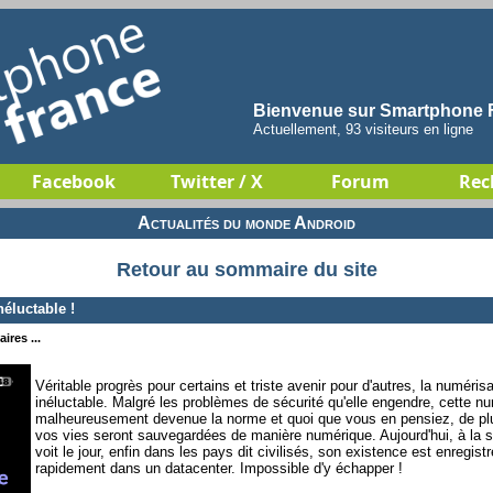
Bienvenue sur Smartphone F
Actuellement, 93 visiteurs en ligne
Facebook
Twitter / X
Forum
Rec
Actualités du monde Android
Retour au sommaire du site
éluctable !
ires ...
Véritable progrès pour certains et triste avenir pour d'autres, la numéris
inéluctable. Malgré les problèmes de sécurité qu'elle engendre, cette nu
malheureusement devenue la norme et quoi que vous en pensiez, de pl
vos vies seront sauvegardées de manière numérique. Aujourd'hui, à l
voit le jour, enfin dans les pays dit civilisés, son existence est enregis
rapidement dans un datacenter. Impossible d'y échapper !