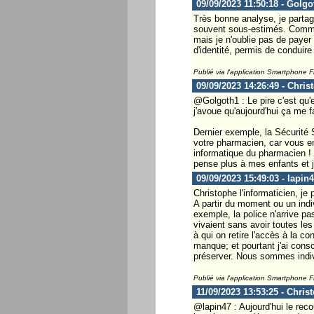
09/09/2023 11:50:18 - Golgo
Très bonne analyse, je partag
souvent sous-estimés. Comme l
mais je n'oublie pas de payer
d'identité, permis de conduire 
Publié via l'application Smartphone 
09/09/2023 14:26:49 - Chris
@Golgoth1 : Le pire c'est qu'e
j'avoue qu'aujourd'hui ça me f
Dernier exemple, la Sécurité S
votre pharmacien, car vous en
informatique du pharmacien ! 
pense plus à mes enfants et je
09/09/2023 15:49:03 - lapin
Christophe l'informaticien, je 
A partir du moment ou un indiv
exemple, la police n'arrive p
vivaient sans avoir toutes le
à qui on retire l'accès à la c
manque; et pourtant j'ai cons
préserver. Nous sommes indiv
Publié via l'application Smartphone 
11/09/2023 13:53:25 - Chris
@lapin47 : Aujourd'hui le rec