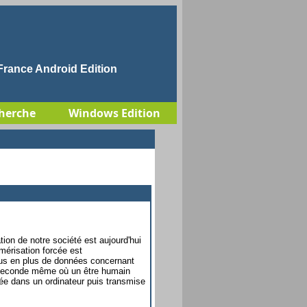
rance Android Edition
herche
Windows Edition
ation de notre société est aujourd'hui
mérisation forcée est
us en plus de données concernant
a seconde même où un être humain
trée dans un ordinateur puis transmise