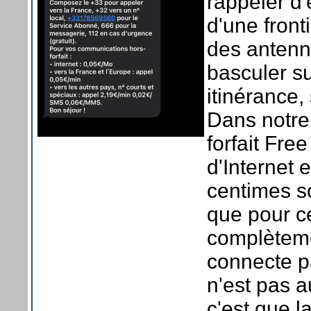
rappeler d'
d'une front
des antenne
basculer s
itinérance
Dans notre 
forfait Fr
d'Internet 
centimes s
que pour c
complèteme
connecte p
n'est pas a
c'est que 