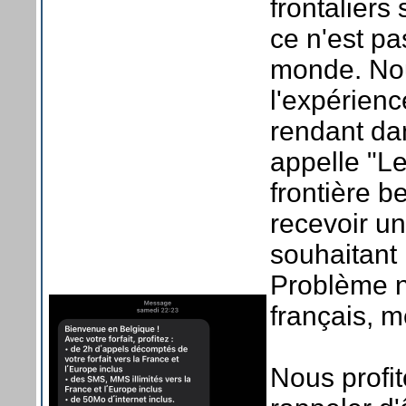
frontaliers 
ce n'est pa
monde. Nou
l'expérien
rendant da
appelle "L
frontière b
recevoir u
souhaitant
Problème no
français, m
Nous profi