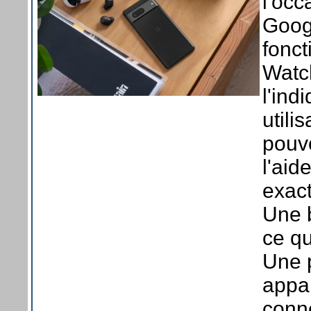
l'oc
Goog
fonct
Watc
l'ind
utili
pouvo
l'aid
exac
Une b
ce q
Une 
appa
conn