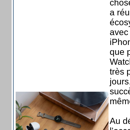
chose
a réu
écos
avec 
iPhon
que 
Watch
très 
jours
succè
même
Au d