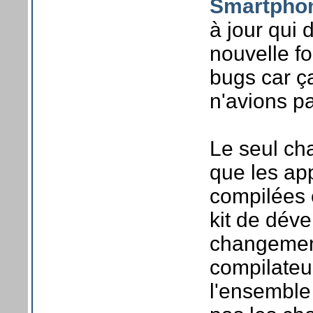
Smartphon
à jour qui 
nouvelle fo
bugs car ç
n'avions pa
Le seul ch
que les app
compilées 
kit de dév
changemen
compilateu
l'ensemble 