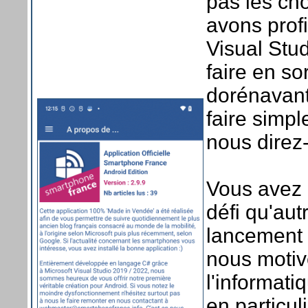
pas les ch
avons profi
Visual Stu
faire en s
dorénavant
faire simp
nous direz
Vous avez 
défi qu'au
lancement 
nous motiv
l'informat
en particul