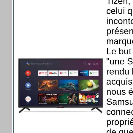
Tizen,
celui 
incont
présen
marqu
Le but
"une 
rendu 
acquis
nous ét
Samsun
connec
propri
de qu