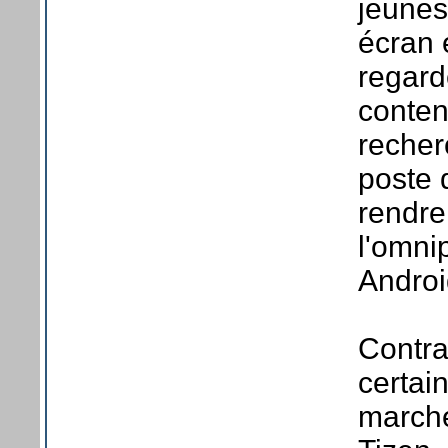
jeunes
écran 
regard
conten
recher
poste 
rendre
l'omni
Androi
Contra
certai
marché