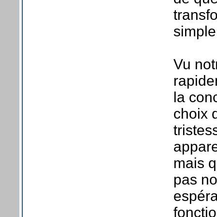
transf
simple
Vu not
rapide
la con
choix 
triste
appare
mais q
pas no
espéra
foncti