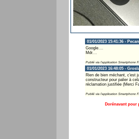
01/01/2023 15:41:36 - Peca
Google....
Mdr....
Publié via l'application Smartphone 
01/01/2023 16:48:05 - Grosl
Rien de bien méchant, c'est ju
constructeur pour palier à cela
réclamation justifiée (Merci 
Publié via l'application Smartphone 
Dorénavant pour p