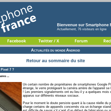
Bienvenue sur Smartphone F
Actuellement, 76 visiteurs en ligne
Facebook
Twitter / X
Forum
Rec
Actualités du monde Android
Retour au sommaire du site
Pixel 7 ?
ires ...
Un certain nombre de propriétaires de smartphones Google P
étrange, le verre protégeant la caméra arrière de l'appareil se
! Les premiers signalements ont eu lieu il y a quelques moi
apparus sur différents réseaux sociaux.
Pour le moment le doute persiste quant à la cause réelle du 
charge certains de appareils concernés via un échange stand
est difficile de savoir s’il s’agit d’un défaut de fabrication