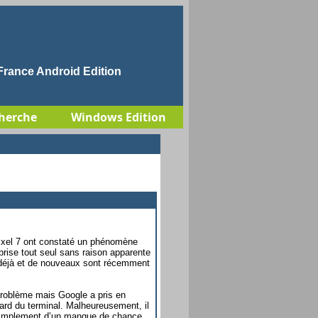
rance Android Edition
herche
Windows Edition
ixel 7 ont constaté un phénomène
 brise tout seul sans raison apparente
s déjà et de nouveaux sont récemment
problème mais Google a pris en
ard du terminal. Malheureusement, il
 ou simplement d’un manque de chance