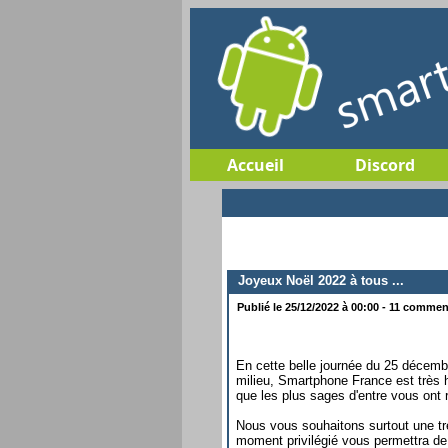
Accueil
Discord
Joyeux Noël 2022 à tous ...
Publié le 25/12/2022 à 00:00 - 11 comment
En cette belle journée du 25 décembr
milieu, Smartphone France est très 
que les plus sages d'entre vous ont r
Nous vous souhaitons surtout une tr
moment privilégié vous permettra de