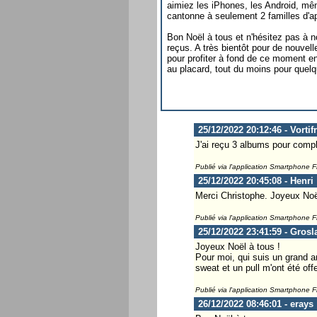
aimiez les iPhones, les Android, mê
cantonne à seulement 2 familles d'ap
Bon Noël à tous et n'hésitez pas à 
reçus. A très bientôt pour de nouve
pour profiter à fond de ce moment en
au placard, tout du moins pour quel
25/12/2022 20:12:46 - Vortif
J'ai reçu 3 albums pour compl
Publié via l'application Smartphone 
25/12/2022 20:45:08 - Henri
Merci Christophe. Joyeux Noël
Publié via l'application Smartphone 
25/12/2022 23:41:59 - Grosl
Joyeux Noël à tous !
Pour moi, qui suis un grand a
sweat et un pull m'ont été offe
Publié via l'application Smartphone 
26/12/2022 08:46:01 - erays