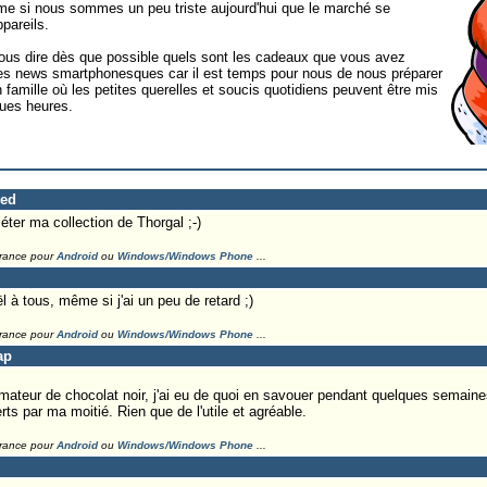
me si nous sommes un peu triste aujourd'hui que le marché se
pareils.
nous dire dès que possible quels sont les cadeaux que vous avez
lles news smartphonesques car il est temps pour nous de nous préparer
 famille où les petites querelles et soucis quotidiens peuvent être mis
ques heures.
red
éter ma collection de Thorgal ;-)
France pour
Android
ou
Windows/Windows Phone
...
 à tous, même si j'ai un peu de retard ;)
France pour
Android
ou
Windows/Windows Phone
...
ap
mateur de chocolat noir, j'ai eu de quoi en savouer pendant quelques semain
rts par ma moitié. Rien que de l'utile et agréable.
France pour
Android
ou
Windows/Windows Phone
...