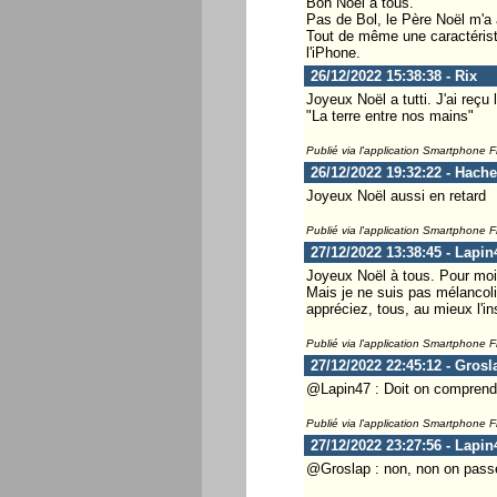
Bon Noël à tous.
Pas de Bol, le Père Noël m'a
Tout de même une caractéristi
l'iPhone.
26/12/2022 15:38:38 - Rix
Joyeux Noël a tutti. J'ai reçu
"La terre entre nos mains"
Publié via l'application Smartphone 
26/12/2022 19:32:22 - Hach
Joyeux Noël aussi en retard
Publié via l'application Smartphone 
27/12/2022 13:38:45 - Lapin
Joyeux Noël à tous. Pour moi 
Mais je ne suis pas mélancoliq
appréciez, tous, au mieux l'
Publié via l'application Smartphone 
27/12/2022 22:45:12 - Grosl
@Lapin47 : Doit on comprendr
Publié via l'application Smartphone 
27/12/2022 23:27:56 - Lapin
@Groslap : non, non on passe