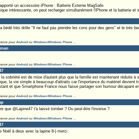
 apporté un accessoire iPhone : Batterie Externe MagSafe.
que intéressante, on peut recharger simultanément l'iPhone et la batterie et s
 la bédé très drôle "Il ne faut pas prendre les cons pour des gens" et le très
France pour
Android
ou
Windows/Windows Phone
...
eman
France pour
Android
ou
Windows/Windows Phone
...
47
la sobriété est de mise d'autant plus que la famille est maintenant réduite à 
ue, la vie simple à beaucoup d'attraits car l'importance du matériel devient tr
instant et que Smartphone France nous fasse partager son humour décapant e
France pour
Android
ou
Windows/Windows Phone
...
ap
e que @Lapine47 t'a laissé tomber ? Ou peut-être l'inverse ?
France pour
Android
ou
Windows/Windows Phone
...
47
 Noël à deux avec la lapine 8-) merci