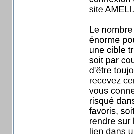
site AMELI
Le nombre 
énorme pou
une cible t
soit par co
d'être touj
recevez ce
vous connec
risqué dans
favoris, so
rendre sur 
lien dans u