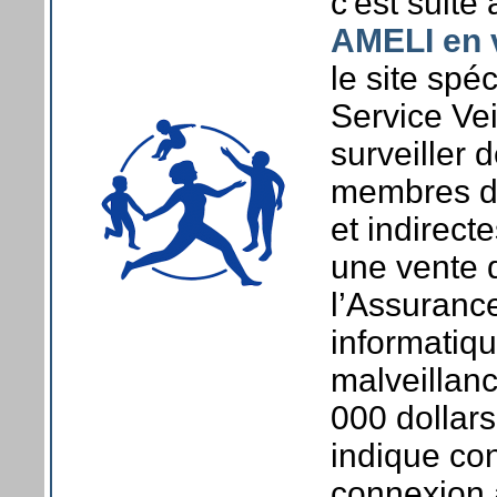
c'est suite 
AMELI en v
le site spé
Service Vei
surveiller 
membres de
et indirect
une vente 
l’Assurance
informatiqu
malveillan
000 dollar
indique con
connexion a