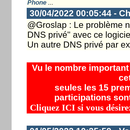
Phone
...
30/04/2022 00:05:44 - Ch
@Groslap : Le problème n
DNS privé" avec ce logicie
Un autre DNS privé par e
Vu le nombre importan
ce
seules les 15 prem
participations son
Cliquez ICI si vous désire