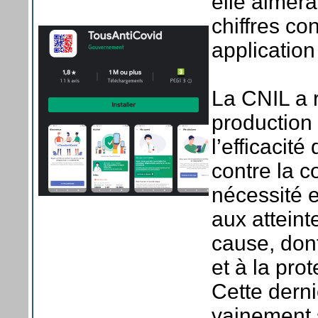
elle aimera
chiffres con
applicatio
La CNIL a 
production
l’efficacit
contre la c
nécessité e
aux atteint
cause, dont
et à la pro
Cette derni
vainement 