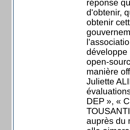
réponse qu'
d'obtenir, 
obtenir ce
gouverneme
l'associati
développe l'
open-sourc
manière off
Juliette AL
évaluations
DEP », « 
TOUSANTI
auprès du 