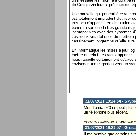
un message les informant qu'à parti
de Google via leur si précieux smar
Une nouvelle qui pourrait être vu c
est totalement imprudent d'utiliser de
très peu d'appareils en circulation 
bonne raison que la très grande majo
incompatibles avec des systèmes d'ex
ces vieux smartphones de mettre à jou
certainement longtemps qu'elle aura 
En informatique les mises à jour logi
mettre au rebut ses vieux appareils 
nous rappelle certainement qu'avec
envisager une migration vers un sys
31/07/2021 19:24:34 - Skypi
Mon Lumia 920 ne peut plus 
un téléphone plus récent.
Publié via l'application Smartphone 
31/07/2021 19:29:57 - Gros
Il me semble que certains sit