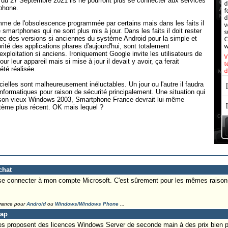
r du 27 Septembre 2021 ils ne pourront plus se connecter aux services
tphone.
omme de l'obsolescence programmée par certains mais dans les faits il
 smartphones qui ne sont plus mis à jour. Dans les faits il doit rester
avec des versions si anciennes du système Android pour la simple et
rité des applications phares d'aujourd'hui, sont totalement
ploitation si anciens. Ironiquement Google invite les utilisateurs de
r leur appareil mais si mise à jour il devait y avoir, ça ferait
été réalisée.
cielles sont malheureusement inéluctables. Un jour ou l'autre il faudra
informatiques pour raison de sécurité principalement. Une situation qui
 son vieux Windows 2003, Smartphone France devrait lui-même
tème plus récent. OK mais lequel ?
chat
se connecter à mon compte Microsoft. C'est sûrement pour les mêmes raiso
France pour
Android
ou
Windows/Windows Phone
...
Lap
es proposent des licences Windows Server de seconde main à des prix bien pl