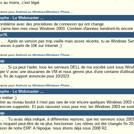
s au moins, c'est légal.
France pour
Android
ou
Windows/Windows Phone
...
tophe - Le Webmaster ...
roblème avec des procédures de connexion qui ont changé.
'aime bien mes vieux Windows 2003. Combien d'années tiendront-ils encore
or76
. : Après en version pas trop vieille mais assez récente, tu as Windows Ser
cences à partir de 10€ sur Internet ;)
France pour
Android
ou
Windows/Windows Phone
...
Lap
.. : Si ça peut t'aider, tous les serveurs DELL de ma société sont sous Wi
yper V avec une douzaines de VM et nous gérons plus d'une centaine d'utilisa
tre, fin de support annoncée pour 10/2023.
France pour
Android
ou
Windows/Windows Phone
...
tophe - Le Webmaster ...
métier ;)
érer au niveau boulot il n'est pas rare de voir encore quelques Windows 2003 
t encore supportés. Et puis rassurez vous pour moi, les Windows 2003 ne son
Lap
. : Tu avais déjà indiqué, à différentes reprises, que tes serveurs sous 2003 
s risquent peut-être de ne plus fonctionner. Les nôtres ont été changés fin 20
sion de notre ERP. A l'époque, nous étions déjà sous 2008 R2.