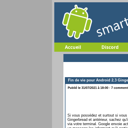
Accueil
Discord
Fin de vie pour Android 2.3 Ging
Publié le 31/07/2021 à 18:00 - 7 commenta
Si vous possédez et surtout si vous u
Gingerbread et antérieur, sachez qu'
via votre terminal. Google envoie ac