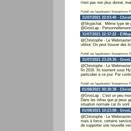
n'est pas non plus donné, mai
Publié via l'application Smartphone 
31/07/2021 22:03:40 - Chris
@Skypichat : Même type de p
@GrosLap : Personnellement j
31/07/2021 22:37:22 - ElMaj
@Christophe - Le Webmaster ..
utilisé. On peut trouver des li
Publié via l'application Smartphone 
31/07/2021 23:29:36 - Gros
@Christophe - Le Webmaster .
fin 2016. Ils tournent sous H
particulier à ce jour. Par con
Publié via l'application Smartphone 
01/08/2021 00:30:38 - Chris
@GrosLap : C'est un peu mon 
Dans les infras que je peux g
situation normale car ils son
01/08/2021 10:23:08 - Gros
@Christophe - Le Webmaster ..
mais à force, certains service
de supporter une nouvelle ver