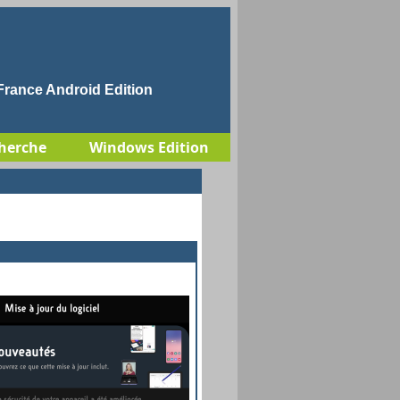
rance Android Edition
herche
Windows Edition