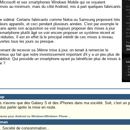
n Microsoft et ses smartphones Windows Mobile qui se voyaient
 mois au minimum, mais du côté Android, mis à part quelques fabricants
ide sidéral. Certains fabricants comme Nokia ou Samsung proposent très
leurs appareils, et ceci pendant plusieurs années. C'est par exemple le
ans après son acquisition se voit toujours proposer des mises à jour
n smartphone plutôt âgé se voir encore proposer un système récent et
réduites. Il est en effet là le principal intérêt de ces mises à niveau,
ertes tous les jours ou presque.
nant de recevoir sa 34ème mise à jour, on tenait à remercier le
érieux qui fait que notre investissement important d'il y a un peu plus de
tabilisé. Qui possède un smartphone ayant pu bénéficier plus de mises à
re ?
Lap
s n'avons que des Galaxy S et des iPhones dans ma société. Soit, c'est un p
us parler après la mise en route.
France pour
Android
ou
Windows/Windows Phone
...
eman
m. Société de consommation...