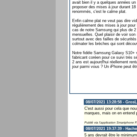
avait bien il y a quelques années u
proposer des mises à jour durant 18
renommés, c'est le calme plat.
Enfin calme plat ne veut pas dire v
régulièrement des mises à jour pour 
cas de notre Samsung qui plus de 2 
mensuelles. Quel plaisir de voir so
surtout avec des failles de sécurités 
colmater les brèches qui sont découv
Notre fidèle Samsung Galaxy S10+ ve
fabricant coréen pour ce suivi très s
2 ans est aujourd'hui réellement ren
jour parmi vous ? Un iPhone peut êt
08/07/2021 13:28:58 - Gros
C'est aussi pour cela que nou
marques, mais on en entend pl
Publié via l'application Smartphone 
08/07/2021 19:37:39 - Hach
5 ans devrait être le minimu