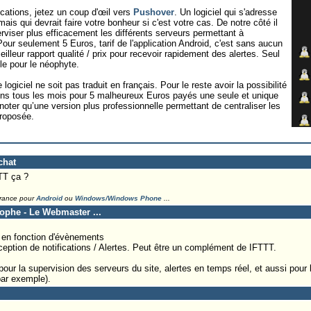
ications, jetez un coup d'œil vers
Pushover
. Un logiciel qui s'adresse
ais qui devrait faire votre bonheur si c'est votre cas. De notre côté il
rviser plus efficacement les différents serveurs permettant à
ur seulement 5 Euros, tarif de l'application Android, c'est sans aucun
lleur rapport qualité / prix pour recevoir rapidement des alertes. Seul
le pour le néophyte.
logiciel ne soit pas traduit en français. Pour le reste avoir la possibilité
tions tous les mois pour 5 malheureux Euros payés une seule et unique
A noter qu’une version plus professionnelle permettant de centraliser les
proposée.
chat
TT ça ?
France pour
Android
ou
Windows/Windows Phone
...
tophe - Le Webmaster ...
s en fonction d'évènements
éception de notifications / Alertes. Peut être un complément de IFTTT.
ur la supervision des serveurs du site, alertes en temps réel, et aussi pour 
ar exemple).