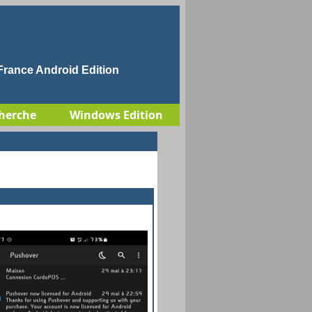
rance Android Edition
herche
Windows Edition