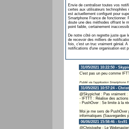
Envie de centraliser toutes vos notif
certes aux utilisateurs technophiles m
est actuellement configuré pour supe
Smartphone France de fonctionner. Po
doute une des méthodes offrant le mei
point faible, certainement inaccessib
De notre côté on regrette juste que le 
de recevoir des milliers de notifica
fois, c'est un truc vraiment génial. 
notifications d'une organisation est 
31/05/2021 10:22:50 - Skypi
C'est pas un peu comme IFT
Publié via l'application Smartphone 
31/05/2021 10:57:24 - Chris
@Skypichat : Pas vraiment :
- IFTTT : Réalise des action
- PushOver : Se limite à la r
Moi je me sers de PushOver po
informatiques (Sauvegardes p
06/06/2021 15:58:46 - fzs91
@Christophe - Le Webmaster