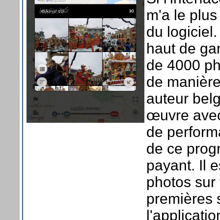
m'a le plus
du logicie
haut de ga
de 4000 pho
de manière
auteur belg
œuvre avec
de performa
de ce progr
payant. Il 
photos sur
premières s
l'applicati