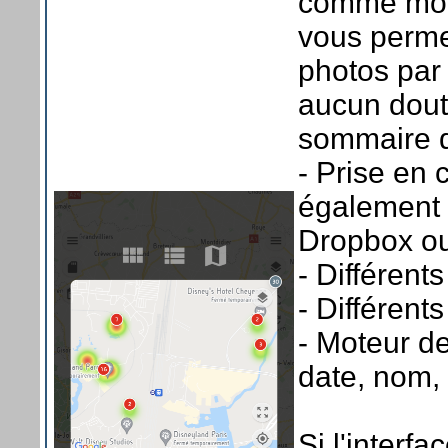
comme moi 
vous permet
photos par 
aucun dout
sommaire de
- Prise en 
également 
Dropbox o
- Différent
- Différen
- Moteur d
date, nom, .
Si l'interfa