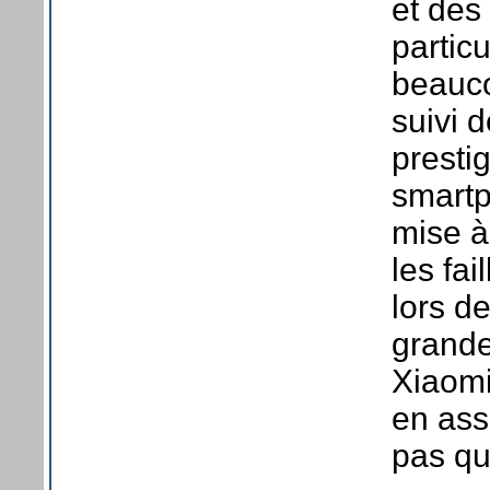
et des
particu
beauco
suivi d
presti
smartp
mise à
les fai
lors de
grand
Xiaomi
en assu
pas qu