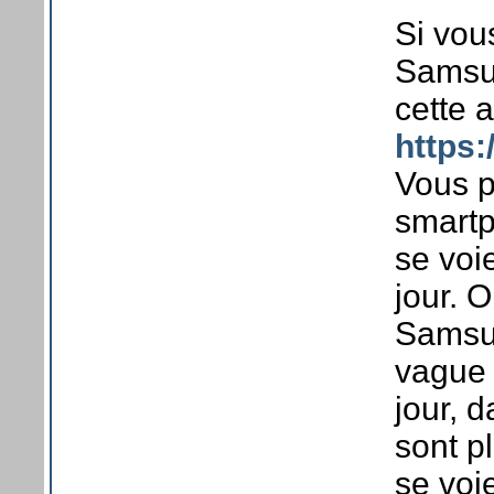
Si vou
Samsun
cette 
https
Vous po
smartp
se voi
jour. 
Samsun
vague 
jour, 
sont p
se voi