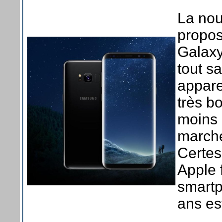
La nou
propos
Galaxy
tout s
appare
très b
moins q
marché
Certes
Apple 
smartp
ans es