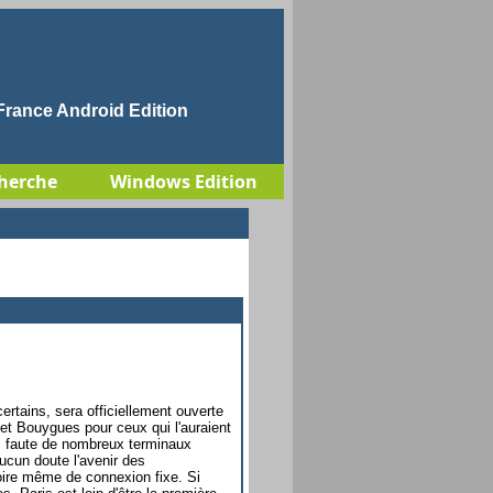
rance Android Edition
herche
Windows Edition
ertains, sera officiellement ouverte
et Bouygues pour ceux qui l'auraient
é, faute de nombreux terminaux
ucun doute l'avenir des
oire même de connexion fixe. Si