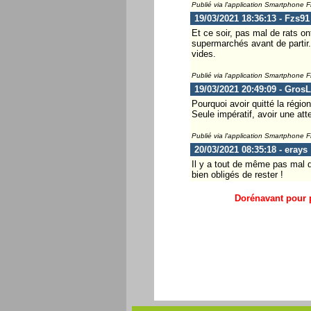
Publié via l'application Smartphone 
19/03/2021 18:36:13 - Fzs91
Et ce soir, pas mal de rats on
supermarchés avant de partir.
vides.
Publié via l'application Smartphone 
19/03/2021 20:49:09 - Gros
Pourquoi avoir quitté la régio
Seule impératif, avoir une att
Publié via l'application Smartphone 
20/03/2021 08:35:18 - erays
Il y a tout de même pas mal d
bien obligés de rester !
Dorénavant pour p