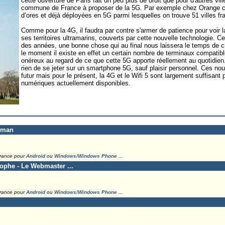
cette ouverture de Paris fait un peu plus de bruit que pour d'autres ville
commune de France à proposer de la 5G. Par exemple chez Orange c
d’ores et déjà déployées en 5G parmi lesquelles on trouve 51 villes fr
Comme pour la 4G, il faudra par contre s'armer de patience pour voir la 
ses territoires ultramarins, couverts par cette nouvelle technologie. 
des années, une bonne chose qui au final nous laissera le temps de 
le moment il existe en effet un certain nombre de terminaux compatibl
onéreux au regard de ce que cette 5G apporte réellement au quotidien.
rien de se jeter sur un smartphone 5G, sauf plaisir personnel. Ces nou
futur mais pour le présent, la 4G et le Wifi 5 sont largement suffisant 
numériques actuellement disponibles.
eman
France pour
Android
ou
Windows/Windows Phone
...
tophe - Le Webmaster ...
France pour
Android
ou
Windows/Windows Phone
...