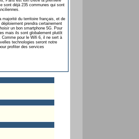
s, Paris est loin d'être la première
e sont déjà 235 communes qui sont
anciliennes.
majorité du territoire français, et de
Ce déploiement prendra certainement
choisir un bon smartphone 5G. Pour
es mais ils sont globalement plutôt
 Comme pour le Wifi 6, il ne sert à
velles technologies seront notre
pour profiter des services