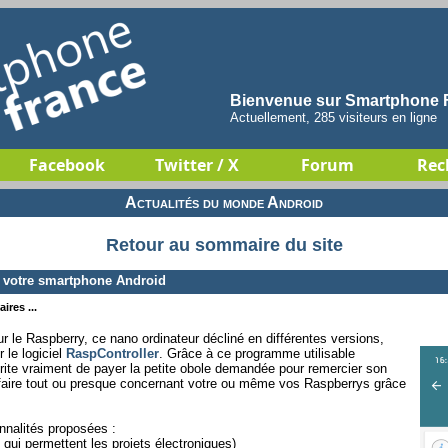
Bienvenue sur Smartphone F
Actuellement, 285 visiteurs en ligne
Facebook
Twitter / X
Forum
Rec
Actualités du monde Android
Retour au sommaire du site
à votre smartphone Android
ires ...
le Raspberry, ce nano ordinateur décliné en différentes versions,
le logiciel
RaspController
. Grâce à ce programme utilisable
rite vraiment de payer la petite obole demandée pour remercier son
 faire tout ou presque concernant votre ou même vos Raspberrys grâce
nnalités proposées :
qui permettent les projets électroniques)