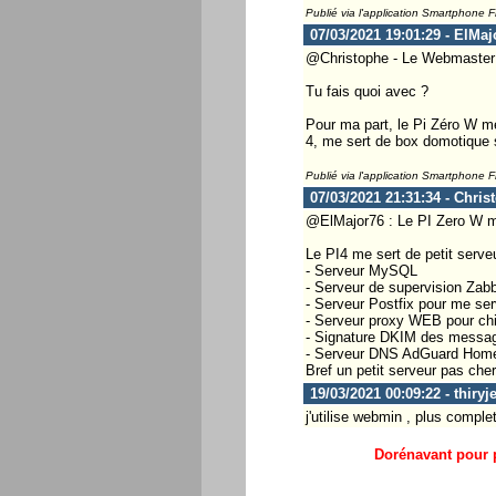
Publié via l'application Smartphone 
07/03/2021 19:01:29 - ElMaj
@Christophe - Le Webmaster .
Tu fais quoi avec ?
Pour ma part, le Pi Zéro W m
4, me sert de box domotique s
Publié via l'application Smartphone 
07/03/2021 21:31:34 - Chris
@ElMajor76 : Le PI Zero W me 
Le PI4 me sert de petit serv
- Serveur MySQL
- Serveur de supervision Zabb
- Serveur Postfix pour me ser
- Serveur proxy WEB pour chif
- Signature DKIM des messag
- Serveur DNS AdGuard Home p
Bref un petit serveur pas che
19/03/2021 00:09:22 - thiryje
j'utilise webmin , plus comple
Dorénavant pour p