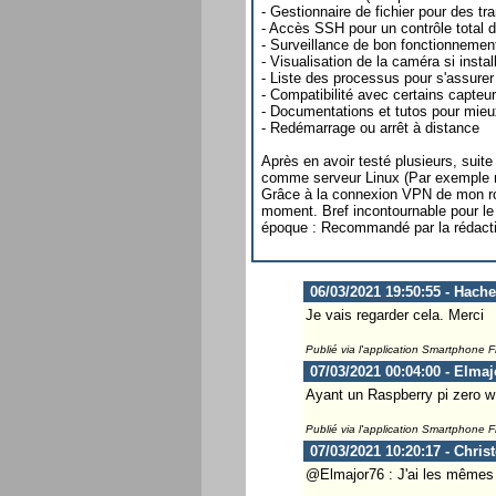
- Gestionnaire de fichier pour des tra
- Accès SSH pour un contrôle total 
- Surveillance de bon fonctionnemen
- Visualisation de la caméra si instal
- Liste des processus pour s'assurer
- Compatibilité avec certains cap
- Documentations et tutos pour mieu
- Redémarrage ou arrêt à distance
Après en avoir testé plusieurs, suit
comme serveur Linux (Par exemple re
Grâce à la connexion VPN de mon rou
moment. Bref incontournable pour le
époque : Recommandé par la rédact
06/03/2021 19:50:55 - Hach
Je vais regarder cela. Merci
Publié via l'application Smartphone 
07/03/2021 00:04:00 - Elmaj
Ayant un Raspberry pi zero w e
Publié via l'application Smartphone 
07/03/2021 10:20:17 - Chris
@Elmajor76 : J'ai les mêmes 