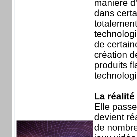
manière d’
dans certa
totalemen
technolog
de certain
création d
produits f
technologi
La réalité
Elle passe
devient ré
de nombreu