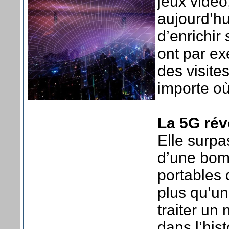
jeux vidéo,
aujourd’h
d’enrichir
ont par e
des visite
importe o
La 5G rév
Elle surpas
d’une bomb
portables 
plus qu’un
traiter un
dans l’his