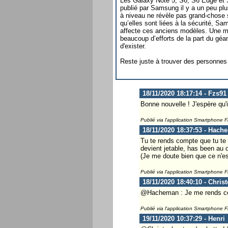
Les Galaxy Note 5, S6, S6 Edge et 
publié par Samsung il y a un peu pl
à niveau ne révèle pas grand-chose s
qu’elles sont liées à la sécurité, Sam
affecte ces anciens modèles. Une mi
beaucoup d’efforts de la part du géa
d'exister.
Reste juste à trouver des personnes
18/11/2020 18:17:14 - Fzs91
Bonne nouvelle ! J'espère qu'i
Publié via l'application Smartphone 
18/11/2020 18:37:53 - Hach
Tu te rends compte que tu te
devient jetable, has been au d
(Je me doute bien que ce n'es
Publié via l'application Smartphone 
18/11/2020 18:40:10 - Chris
@Hacheman : Je me rends compt
Publié via l'application Smartphone 
19/11/2020 10:37:29 - Henri