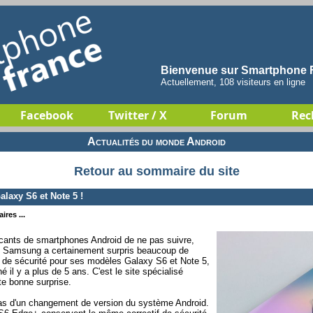
Bienvenue sur Smartphone F
Actuellement, 108 visiteurs en ligne
Facebook
Twitter / X
Forum
Rec
Actualités du monde Android
Retour au sommaire du site
laxy S6 et Note 5 !
ires ...
ricants de smartphones Android de ne pas suivre,
ts, Samsung a certainement surpris beaucoup de
 de sécurité pour ses modèles Galaxy S6 et Note 5,
 il y a plus de 5 ans. C'est le site spécialisé
te bonne surprise.
 pas d'un changement de version du système Android.