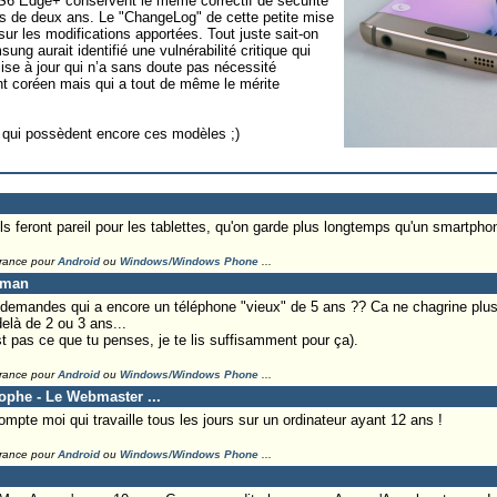
S6 Edge+ conservent le même correctif de sécurité
us de deux ans. Le "ChangeLog" de cette petite mise
ur les modifications apportées. Tout juste sait-on
sung aurait identifié une vulnérabilité critique qui
se à jour qui n’a sans doute pas nécessité
nt coréen mais qui a tout de même le mérite
 qui possèdent encore ces modèles ;)
ls feront pareil pour les tablettes, qu'on garde plus longtemps qu'un smartphon
France pour
Android
ou
Windows/Windows Phone
...
eman
 demandes qui a encore un téléphone "vieux" de 5 ans ?? Ca ne chagrine plu
elà de 2 ou 3 ans...
t pas ce que tu penses, je te lis suffisamment pour ça).
France pour
Android
ou
Windows/Windows Phone
...
tophe - Le Webmaster ...
e moi qui travaille tous les jours sur un ordinateur ayant 12 ans !
France pour
Android
ou
Windows/Windows Phone
...