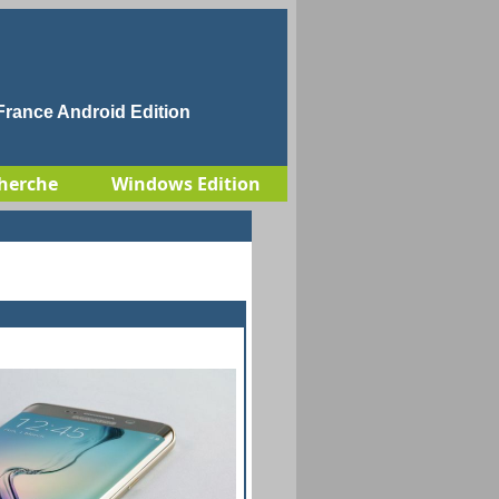
rance Android Edition
herche
Windows Edition