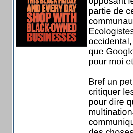
opposant le
partie de 
communauté
Ecologistes
occidental,
que Google
pour moi et
Bref un pe
critiquer l
pour dire q
multination
communiquer
des choses 