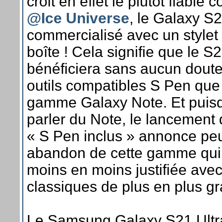
croit en effet le plutôt fiable 
@Ice Universe
, le Galaxy S2
commercialisé avec un stylet
boîte ! Cela signifie que le S2
bénéficiera sans aucun dou
outils compatibles S Pen que 
gamme Galaxy Note. Et puisq
parler du Note, le lancement
« S Pen inclus » annonce peut
abandon de cette gamme qui
moins en moins justifiée ave
classiques de plus en plus g
Le Samsung Galaxy S21 Ultra