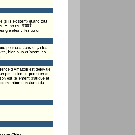
 (s'ils existent) quand tout
s. Et on est 60000....
es grandes villes où on
end pour des cons et ça les
ité, bien plus qu'avant les
é.
rrence d'Amazon est déloyale,
r un peu le temps perdu en se
zon est tellement pratique et
odernisation constante du