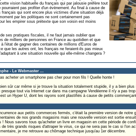
ette vision habituelle du français qui par jalousie préfère tout
e pourraient pas profiter d'un évènement. Au final à cause de
s français qui sont encore plus victimes d'une situation déjà
e moment par les politiques ne sont certainement pas
our les empirer sous prétexte que son voisin est moins
 ses pratiques fiscales, il ne faut jamais oublier que
aines de milliers de personnes en France au quotidien et que
 à l'état de gagner des centaines de millions d'Euros de
ce que les autres ont, les français ne feraient-ils pas mieux
 s'adaptant à une situation nouvelle qui elle-même changera ?
tophe - Le Webmaster ...
 pas acheter un smartphone pas cher pour mon fils ! Quelle honte !
ien sûr car même si je trouve la situation totalement stupide, il y a bien plus
e presque tout via Internet car dans ma campagne Vendéenne il n'y a pas trop
e est un Hyper U, dont les rayons sont plastifiés à cause de petits commerçan
currence aux petits commerces fermés, c'était la première version de notre g
entaires de nos grands magasins mais une nouvelle version est sortie ensuite
s ! Nous savons tous qu'acheter un livre en magasin en cette période de con
de très grands risques d'attraper le virus, ce qui ne sera pas le cas si l'on ac
imentaire, je me retrouve au chômage technique jusqu'au 1er décembre.