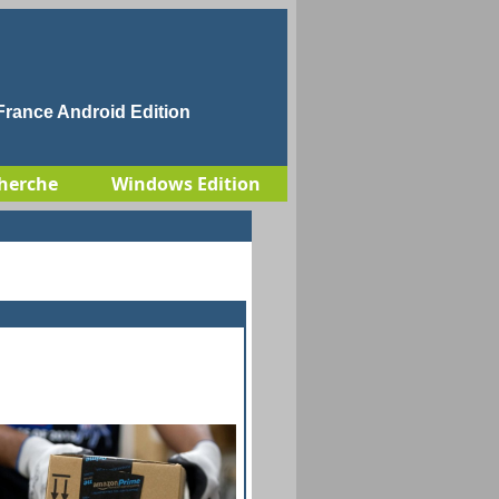
rance Android Edition
herche
Windows Edition