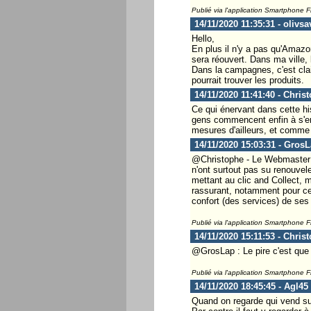
Publié via l'application Smartphone 
14/11/2020 11:35:31 - olivsa
Hello,
En plus il n'y a pas qu'Amazo
sera réouvert. Dans ma ville, 
Dans la campagnes, c'est clai
pourrait trouver les produits.
14/11/2020 11:41:40 - Chris
Ce qui énervant dans cette hi
gens commencent enfin à s'en r
mesures d'ailleurs, et comme s
14/11/2020 15:03:31 - Gros
@Christophe - Le Webmaster .
n'ont surtout pas su renouvele
mettant au clic and Collect, 
rassurant, notamment pour ce 
confort (des services) de ses 
Publié via l'application Smartphone 
14/11/2020 15:11:53 - Chris
@GrosLap : Le pire c'est qu
Publié via l'application Smartphone 
14/11/2020 18:45:45 - Agl45
Quand on regarde qui vend su