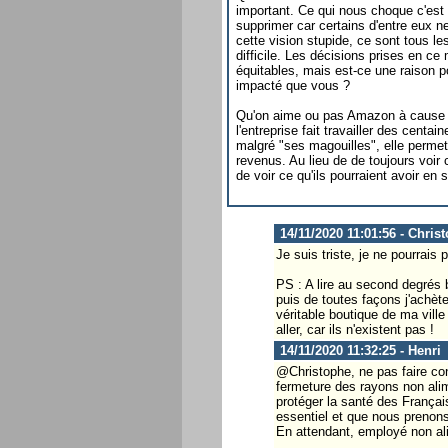
important. Ce qui nous choque c'est c
supprimer car certains d'entre eux n
cette vision stupide, ce sont tous le
difficile. Les décisions prises en c
équitables, mais est-ce une raison p
impacté que vous ?
Qu'on aime ou pas Amazon à cause de
l'entreprise fait travailler des cent
malgré "ses magouilles", elle permet
revenus. Au lieu de de toujours voir 
de voir ce qu'ils pourraient avoir en
14/11/2020 11:01:56 - Chris
Je suis triste, je ne pourrais
PS : A lire au second degrés b
puis de toutes façons j'achèt
véritable boutique de ma vill
aller, car ils n'existent pas !
14/11/2020 11:32:25 - Henri
@Christophe, ne pas faire con
fermeture des rayons non alim
protéger la santé des Françai
essentiel et que nous prenons 
En attendant, employé non al