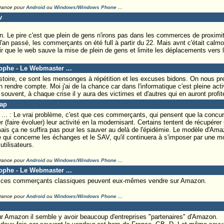
France pour
Android
ou
Windows/Windows Phone
...
v
n. Le pire c'est que plein de gens n'irons pas dans les commerces de proximité
l'an passé, les commerçants on été full à partir du 22. Mais avnt c'était calmo
r que le web sauve la mise de plein de gens et limite les déplacements vers l
tophe - Le Webmaster ...
stoire, ce sont les mensonges à répétition et les excuses bidons. On nous pr
endre compte. Moi j'ai de la chance car dans l'informatique c'est pleine activ
ouvent, à chaque crise il y aura des victimes et d'autres qui en auront profit
Lap
.. : Le vrai problème, c'est que ces commerçants, qui pensent que la concu
r (faire évoluer) leur activité en la modernisant. Certains tentent de récupére
mais ça ne suffira pas pour les sauver au delà de l'épidémie. Le modèle d'Ama
qui concerne les échanges et le SAV, qu'il continuera à s'imposer par une m
utilisateurs.
France pour
Android
ou
Windows/Windows Phone
...
tophe - Le Webmaster ...
e ces commerçants classiques peuvent eux-mêmes vendre sur Amazon.
France pour
Android
ou
Windows/Windows Phone
...
r Amazon il semble y avoir beaucoup d'entreprises "partenaires" d'Amazon.