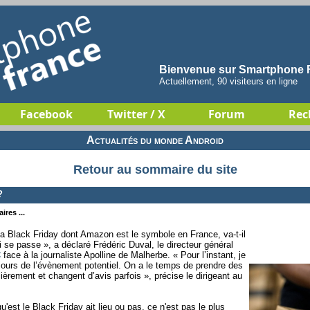
Bienvenue sur Smartphone F
Actuellement, 90 visiteurs en ligne
Facebook
Twitter / X
Forum
Rec
Actualités du monde Android
Retour au sommaire du site
?
ires ...
 la Black Friday dont Amazon est le symbole en France, va-t-il
ui se passe », a déclaré Frédéric Duval, le directeur général
C
face à la journaliste Apolline de Malherbe. « Pour l’instant, je
jours de l’évènement potentiel. On a le temps de prendre des
lièrement et changent d’avis parfois », précise le dirigeant au
st le Black Friday ait lieu ou pas, ce n'est pas le plus