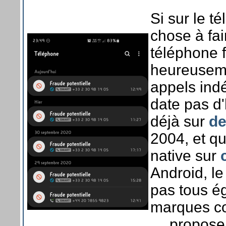
Si sur le t
chose à fair
téléphone f
heureuseme
appels indé
date pas d'h
déjà sur
de
2004, et q
native sur
Android, l
pas tous é
marques c
… proposent