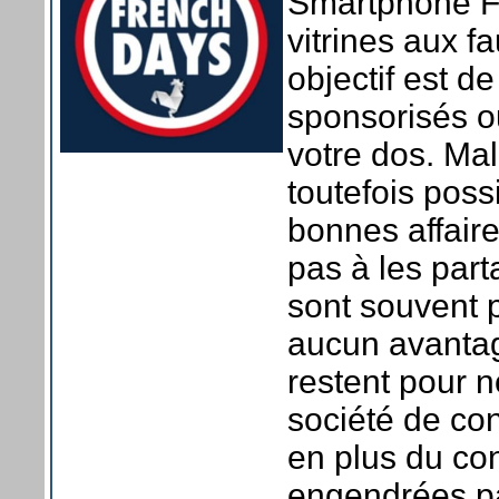
Smartphone Fr
vitrines aux f
objectif est de
sponsorisés ou 
votre dos. Malg
toutefois poss
bonnes affaire
pas à les part
sont souvent p
aucun avantag
restent pour 
société de co
en plus du c
engendrées pa