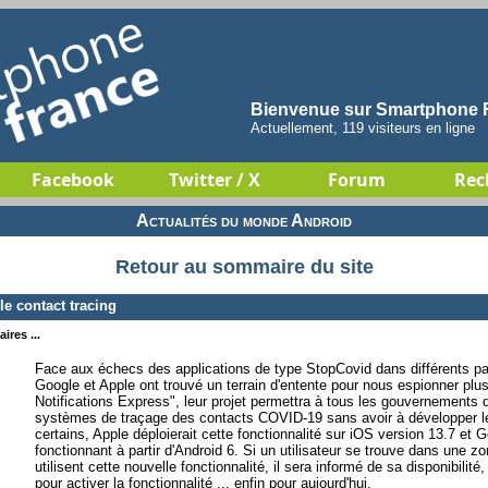
Bienvenue sur Smartphone F
Actuellement, 119 visiteurs en ligne
Facebook
Twitter / X
Forum
Rec
Actualités du monde Android
Retour au sommaire du site
e contact tracing
ires ...
Face aux échecs des applications de type StopCovid dans différents pa
Google et Apple ont trouvé un terrain d'entente pour nous espionner plu
Notifications Express", leur projet permettra à tous les gouvernements q
systèmes de traçage des contacts COVID-19 sans avoir à développer leur
certains, Apple déploierait cette fonctionnalité sur iOS version 13.7 et G
fonctionnant à partir d'Android 6. Si un utilisateur se trouve dans une zo
utilisent cette nouvelle fonctionnalité, il sera informé de sa disponibilit
pour activer la fonctionnalité ... enfin pour aujourd'hui.