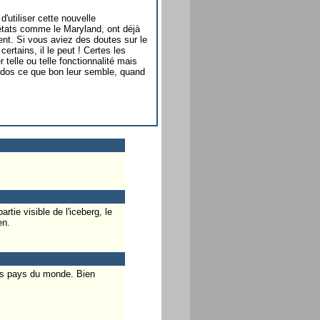
'utiliser cette nouvelle
états comme le Maryland, ont déjà
ent. Si vous aviez des doutes sur le
rtains, il le peut ! Certes les
telle ou telle fonctionnalité mais
tre dos ce que bon leur semble, quand
tie visible de l'iceberg, le
en.
 des pays du monde. Bien