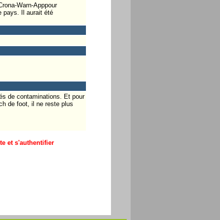
e, Crona-Warn-Apppour
pays. Il aurait été
tés de contaminations. Et pour
 de foot, il ne reste plus
 et s'authentifier