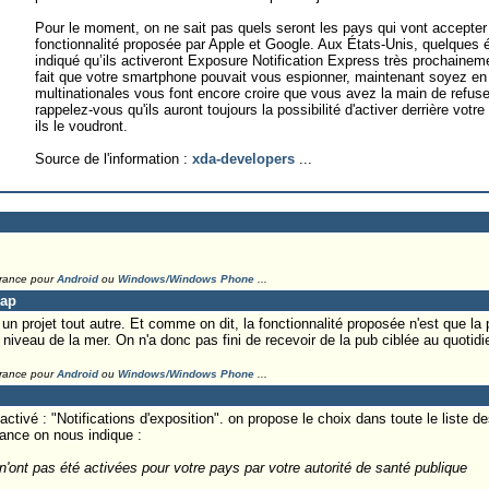
Pour le moment, on ne sait pas quels seront les pays qui vont accepter d
fonctionnalité proposée par Apple et Google. Aux États-Unis, quelques 
indiqué qu’ils activeront Exposure Notification Express très prochainem
fait que votre smartphone pouvait vous espionner, maintenant soyez en ce
multinationales vous font encore croire que vous avez la main de refuser 
rappelez-vous qu'ils auront toujours la possibilité d'activer derrière vo
ils le voudront.
Source de l'information :
xda-developers
...
France pour
Android
ou
Windows/Windows Phone
...
Lap
n projet tout autre. Et comme on dit, la fonctionnalité proposée n'est que la par
e niveau de la mer. On n'a donc pas fini de recevoir de la pub ciblée au quotidi
France pour
Android
ou
Windows/Windows Phone
...
ai activé : "Notifications d'exposition". on propose le choix dans toute le liste
ance on nous indique :
 n'ont pas été activées pour votre pays par votre autorité de santé publique