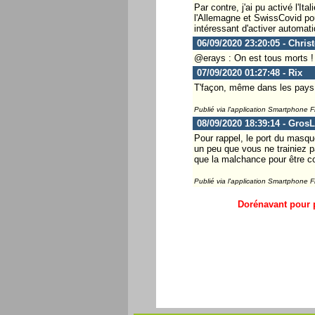
Par contre, j'ai pu activé l'It
l'Allemagne et SwissCovid pour
intéressant d'activer automati
06/09/2020 23:20:05 - Chris
@erays : On est tous morts !
07/09/2020 01:27:48 - Rix
T'façon, même dans les pays où
Publié via l'application Smartphone 
08/09/2020 18:39:14 - Gros
Pour rappel, le port du masqu
un peu que vous ne trainiez pa
que la malchance pour être c
Publié via l'application Smartphone 
Dorénavant pour p