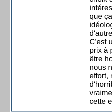
intéres
que ça
idéolo
d'autr
C'est 
prix à
être h
nous n
effort
d'horr
vraime
cette e