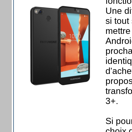
foncti
Une di
si tout
mettre
Androi
procha
identiq
d'ache
propos
transf
3+.
Si pou
choix 