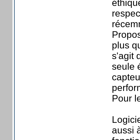
éthiqu
respec
récem
Propos
plus qu
s'agit
seule 
capteu
perfor
Pour le
Logici
aussi 