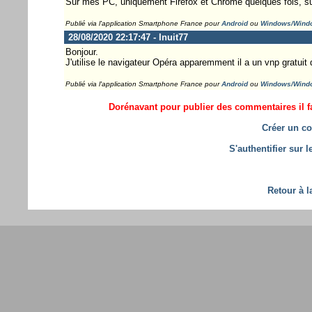
Sur mes PC, uniquement Firefox et Chrome quelques fois, su
Publié via l'application Smartphone France pour
Android
ou
Windows/Wind
28/08/2020 22:17:47 - Inuit77
Bonjour.
J'utilise le navigateur Opéra apparemment il a un vnp gratuit d
Publié via l'application Smartphone France pour
Android
ou
Windows/Wind
Dorénavant pour publier des commentaires il fa
Créer un co
S'authentifier sur 
Retour à l