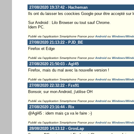
27/08/2020 19:37:42 - Hacheman
Ils ont du laisser les coockies Google pour être accepté sur le
Sur Android : Lilo Browser ou tout sauf Chrome.
Idem PC.
Publié via l'application Smartphone France pour
Android
ou
Windows/Wind
27/08/2020 21:13:22 - PJD_BE
Firefox et Edge
Publié via l'application Smartphone France pour
Android
ou
Windows/Wind
27/08/2020 21:50:03 - Agl45
Firefox, mais du mal avec la nouvelle version !
Publié via l'application Smartphone France pour
Android
ou
Windows/Wind
27/08/2020 22:32:22 - Fzs91
Bonsoir, sur mon Android, j'utilise OH
Publié via l'application Smartphone France pour
Android
ou
Windows/Wind
27/08/2020 23:16:44 - Rix
@Agl45 : idem mais ça va le faire :-)
Publié via l'application Smartphone France pour
Android
ou
Windows/Wind
28/08/2020 14:13:12 - GrosLap