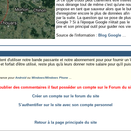
Si ce type d'outil peut clairement être intér
nous dérange tout de même c'est qu'une nouv
propose en tant que sauveur alors que le but
d'enregistrer encore le plus de données afi
par la suite. La question qui se pose de plus 
Google ? Si à l'époque Google n'était pas le 
pire et son principal outil pour guider nos v
Source de l'information :
Blog Google
…
ent d'utiliser notre bande passante et notre abonnement pour pour fournir un W
 forfait d'être utilisé, reste plus qu'à leurs donner notre salaire pour qu'il pui
France pour
Android
ou
Windows/Windows Phone
...
ublier des commentaires il faut posséder un compte sur le Forum du site
Créer un compte sur le forum du site
S'authentifier sur le site avec son compte personnel
Retour à la page principale du site