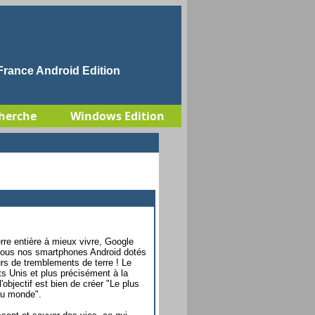
rance Android Edition
herche
Windows Edition
rre entière à mieux vivre, Google
nt tous nos smartphones Android dotés
urs de tremblements de terre ! Le
s Unis et plus précisément à la
'objectif est bien de créer "Le plus
du monde".