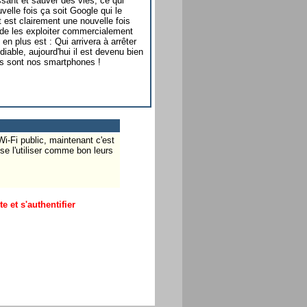
essant et sauver des vies, ce qui
elle fois ça soit Google qui le
 est clairement une nouvelle fois
n de les exploiter commercialement
en plus est : Qui arrivera à arrêter
diable, aujourd'hui il est devenu bien
ies sont nos smartphones !
i-Fi public, maintenant c'est
sse l'utiliser comme bon leurs
 et s'authentifier