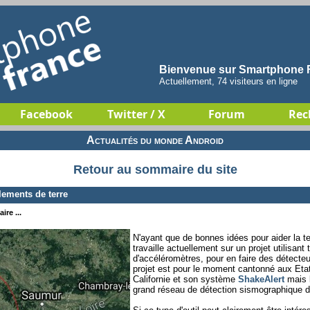
Bienvenue sur Smartphone F
Actuellement, 74 visiteurs en ligne
Facebook
Twitter / X
Forum
Rec
Actualités du monde Android
Retour au sommaire du site
ements de terre
ire ...
N'ayant que de bonnes idées pour aider la te
travaille actuellement sur un projet utilisa
d'accéléromètres, pour en faire des détecte
projet est pour le moment cantonné aux Etat
Californie et son système
ShakeAlert
mais l
grand réseau de détection sismographique 