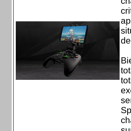
ch
cr
ap
si
de
Bi
to
to
ex
se
Sp
ch
su