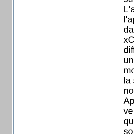
L'
l'
da
xC
di
un
mo
la
no
Ap
ve
qu
so