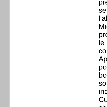
pr
se
l'
Mi
pr
le
co
Ap
po
bo
so
in
Cu