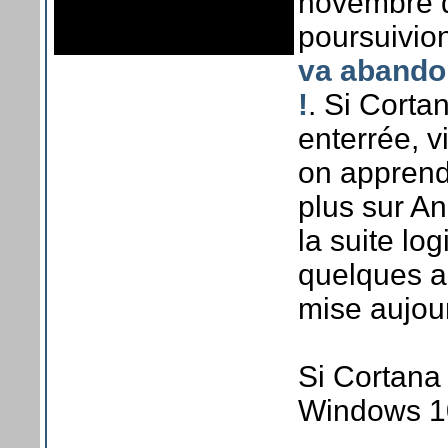
novembre 
poursuivion
va abando
!
. Si Corta
enterrée, v
on apprend
plus sur An
la suite lo
quelques a
mise aujour
Si Cortana
Windows 10,