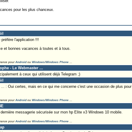
liser.
cances pour les plus chanceux.
il
réfère l'application !!!
 et bonnes vacances à toutes et à tous.
France pour
Android
ou
Windows/Windows Phone
...
tophe - Le Webmaster ...
cipalement à ceux qui utilisent déjà Telegram ;)
il
. : Oui certes, mais en ce qui me concerne c'est une occasion de plus pour 
France pour
Android
ou
Windows/Windows Phone
...
BE
a dernière messagerie sécurisée sur mon hp Elite x3 Windows 10 mobile.
France pour
Android
ou
Windows/Windows Phone
...
Lap