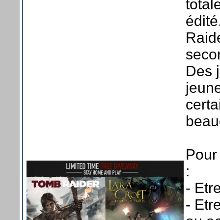
total
édité
Raide
secon
Des j
jeune
certa
beau
Pour 
:
- Etr
- Etr