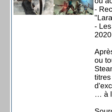
ou ac
- Rec
"Lara
- Les
2020
Après
ou to
Stea
titre
d'ex
… à l
Sourc