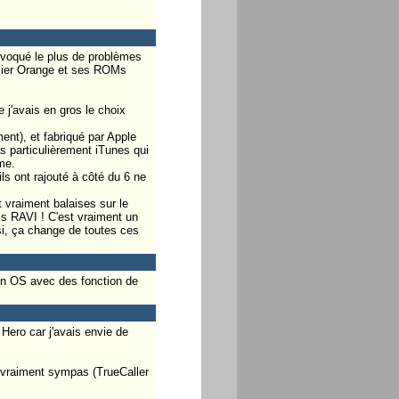
ovoqué le plus de problèmes
rcier Orange et ses ROMs
 j'avais en gros le choix
ent), et fabriqué par Apple
 particulièrement iTunes qui
me.
ls ont rajouté à côté du 6 ne
t vraiment balaises sur le
uis RAVI ! C'est vraiment un
ssi, ça change de toutes ces
 un OS avec des fonction de
Hero car j'avais envie de
 vraiment sympas (TrueCaller