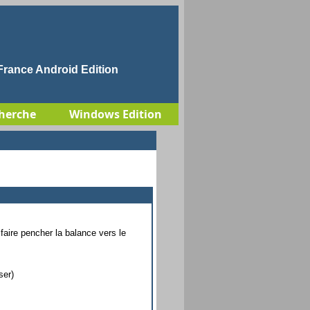
rance Android Edition
herche
Windows Edition
aire pencher la balance vers le
ser)