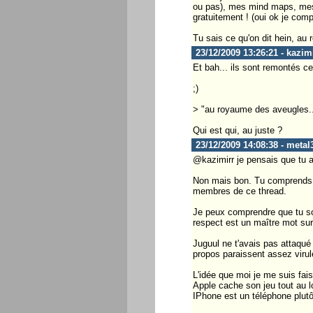
ou pas), mes mind maps, mes 
gratuitement ! (oui ok je compt
Tu sais ce qu'on dit hein, au
23/12/2009 13:26:21 - kazim
Et bah... ils sont remontés ce
;)
> "au royaume des aveugles..
Qui est qui, au juste ?
23/12/2009 14:08:38 - metal
@kazimirr je pensais que tu a
Non mais bon. Tu comprends qu
membres de ce thread.
Je peux comprendre que tu soi
respect est un maître mot sur i
Juguul ne t'avais pas attaqué 
propos paraissent assez virul
L'idée que moi je me suis fai
Apple cache son jeu tout au lo
IPhone est un téléphone plutô