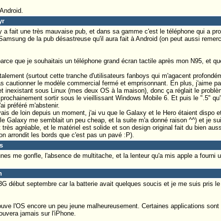
 Android.
yr
 fait une très mauvaise pub, et dans sa gamme c'est le téléphone qui a pr
Samsung de la pub désastreuse qu'il aura fait à Android (on peut aussi reme
parce que je souhaitais un téléphone grand écran tactile après mon N95, et que
talement (surtout cette tranche d'utilisateurs fanboys qui m'agacent profondém
cautionner le modèle commercial fermé et emprisonnant. En plus, j'aime pas
t inexistant sous Linux (mes deux OS à la maison), donc ça réglait le problè
prochainement sortir sous le vieillissant Windows Mobile 6. Et puis le ".5" qu'i
i préféré m'abstenir.
ivais de loin depuis un moment, j'ai vu que le Galaxy et le Hero étaient dispo e
 (le Galaxy me semblait un peu cheap, et la suite m'a donné raison ^^) et je s
rès agréable, et le matériel est solide et son design original fait du bien au
'on arrondit les bords que c'est pas un pavé :P).
s
nes me gonfle, l'absence de multitache, et la lenteur qu'a mis apple a fourni
n
G début septembre car la batterie avait quelques soucis et je me suis pris le 
trouve l'OS encore un peu jeune malheureusement. Certaines applications sont
ouvera jamais sur l'iPhone.