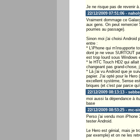
Je ne risque pas de revenir à
22/12/2009 07:51:06 - nahol
Vraiment dommage ce Galaxy a
aux gens. On peut remercier 
pourries au passage).
Sinon moi j'ai choisi Android 
entre :
* L'iPhone qui m'insupporte to
dont je ne veux SURTOUT pas 
est trop lourd sous Windows e
* le HTC Touch HD2 qui allait 
changeant pas grand-chose, j'a
* Là j'ai vu Android que je su
papier. J'ai opté pour le Hero
excellent système, Sense est t
briques (et c'est par parce qu
22/12/2009 08:13:13 - sebbe
moi aussi la dépendance à itu
base
22/12/2009 08:53:25 - mc-si
Perso j'ai vendu mon iPhone 3
tester Android.
Le Hero est génial, mais je 
par exemple) et on ne les retr