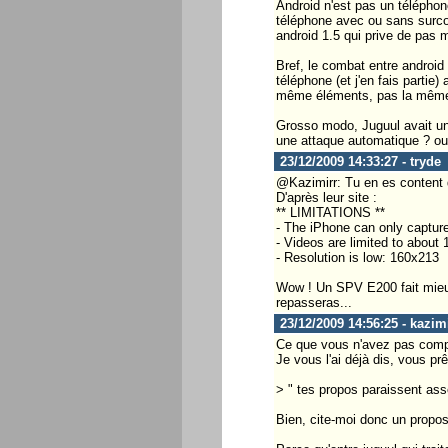
Android n'est pas un téléphone
téléphone avec ou sans surco
android 1.5 qui prive de pas m
Bref, le combat entre android 
téléphone (et j'en fais parti
même éléments, pas la même
Grosso modo, Juguul avait un 
une attaque automatique ? ou a
23/12/2009 14:33:27 - tryde
@Kazimirr: Tu en es content 
D'après leur site :
** LIMITATIONS **
- The iPhone can only captur
- Videos are limited to about 
- Resolution is low: 160x213
Wow ! Un SPV E200 fait mieux
repasseras...
23/12/2009 14:56:25 - kazim
Ce que vous n'avez pas compri
Je vous l'ai déjà dis, vous pr
> " tes propos paraissent asse
Bien, cite-moi donc un propos