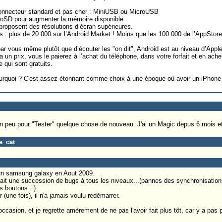
onnecteur standard et pas cher : MiniUSB ou MicroUSB
roSD pour augmenter la mémoire disponible
proposent des résolutions d’écran supérieures.
s : plus de 20 000 sur l’Android Market ! Moins que les 100 000 de l’AppStore
z par vous même plutôt que d’écouter les "on dit", Android est au niveau d’Apple
a un prix, vous le paierez à l’achat du téléphone, dans votre forfait et en ache
 qui sont gratuits.
urquoi ? C'est assez étonnant comme choix à une époque où avoir un iPhone e
un peu pour "Tester" quelque chose de nouveau. J'ai un Magic depus 6 mois e
e_cat
 un samsung galaxy en Aout 2009.
était une succession de bugs à tous les niveaux...(pannes des synchronisation
s boutons...)
 (une fois), il n'a jamais voulu redémarrer.
ccasion, et je regrette amèrement de ne pas l'avoir fait plus tôt, car y a pas p