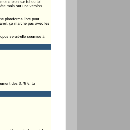
moins bien sur tel ou tel
ète mais sur une version
ne plateforme libre pour
pareil, ça marche pas avec les
ropos serait-elle soumise à
ument des 0.79 €, tu