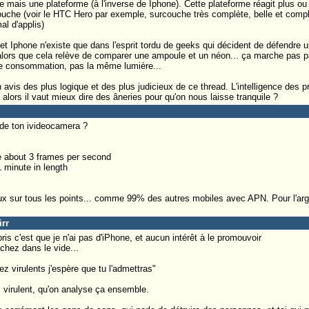
 mais une plateforme (à l'inverse de Iphone). Cette plateforme réagit plus ou 
uche (voir le HTC Hero par exemple, surcouche très complète, belle et compl
al d'applis)
et Iphone n'existe que dans l'esprit tordu de geeks qui décident de défendre u
e) alors que cela relève de comparer une ampoule et un néon... ça marche pas 
 consommation, pas la même lumière...
avis des plus logique et des plus judicieux de ce thread. L'intelligence des p
lors il vaut mieux dire des âneries pour qu'on nous laisse tranquile ?
de ton ivideocamera ?
e about 3 frames per second
1 minute in length
 sur tous les points... comme 99% des autres mobiles avec APN. Pour l'arg
irr
s c'est que je n'ai pas d'iPhone, et aucun intérêt à le promouvoir
êchez dans le vide...
z virulents j'espère que tu l'admettras"
 virulent, qu'on analyse ça ensemble.