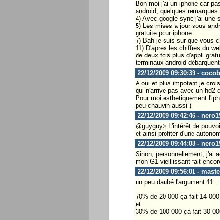
Bon moi j'ai un iphone car pa
android, quelques remarques
4) Avec google sync j'ai un
5) Les mises a jour sous andro
gratuite pour iphone
7) Bah je suis sur que vous c
11) D'apres les chiffres du w
de deux fois plus d'appli grat
terminaux android debarquent e
22/12/2009 09:30:39 - coco
A oui et plus impotant je croi
qui n'arrive pas avec un hd2 
Pour moi esthetiquement l'ipho
peu chauvin aussi )
22/12/2009 09:42:46 - nero1
@guyguy> L'intérêt de pouvoir
et ainsi profiter d'une autono
22/12/2009 09:44:08 - nero1
Sinon, personnellement, j'ai 
mon G1 vieillissant fait encor
22/12/2009 09:56:01 - maste
un peu daubé l'argument 11 :
70% de 20 000 ça fait 14 000
et
30% de 100 000 ça fait 30 00