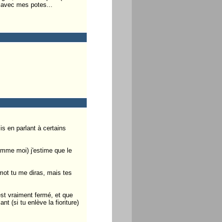
 avec mes potes...
s en parlant à certains
omme moi) j'estime que le
 mot tu me diras, mais tes
est vraiment fermé, et que
t (si tu enlève la fioriture)