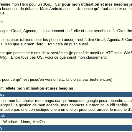
evendre mon Hero pour un 3Gs... Car
pour mon utilisation et mes besoins
je
a beacoups de défauts. Mais Android aussi... Je pense qu'il faut acheter un mo
ue...
le:
gle : Gmail, Agenda, ... fonctionnent en 1 clic et sont synchronisé "Over the 
e principaux (utilises pour les phones) aussi, c'est-à-dire Gmail, Agenda & Con
si bien que sur mon Hero... tout cela en push aussi...
 tant que possesseur des deux systèmes (je possède aussi un HTC sous WM6 
v5)... Entre tous ces OS, voici ce que serait mon classement:
pour ce qu'il est jusqu'en version 6.1, la 6.5 j'ai pas testé encore)
nt reflète
mon utilisation et mes besoins
.
boy
et qui mon fait choisir mon magic car qui mieux que google peux repondre a cet
anger ! La gestion de mon agenda, mes contacts sur mon pc je kiff terrible.
'impose pas une connectique une a un endroit preci pour arroser le marché d'
iak
s : Windows, Linux, MacOs...
uy