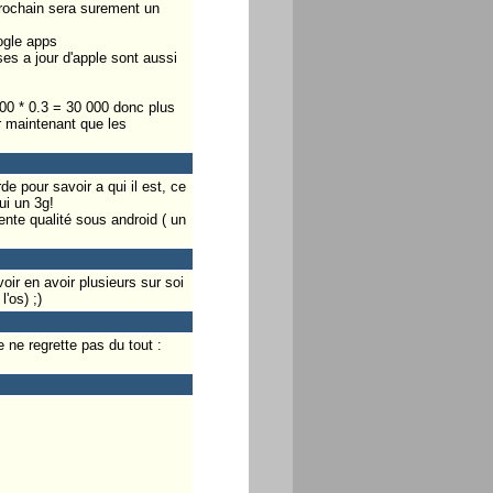
prochain sera surement un
ogle apps
ses a jour d'apple sont aussi
000 * 0.3 = 30 000 donc plus
er maintenant que les
e pour savoir a qui il est, ce
ui un 3g!
ente qualité sous android ( un
ir en avoir plusieurs sur soi
'os) ;)
 ne regrette pas du tout :