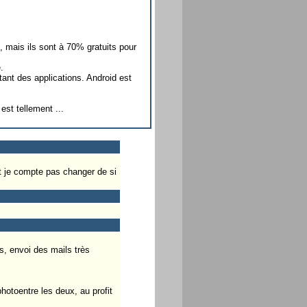
, mais ils sont à 70% gratuits pour
.
tant des applications. Android est
st tellement ...
t je compte pas changer de si
s, envoi des mails très
hotoentre les deux, au profit