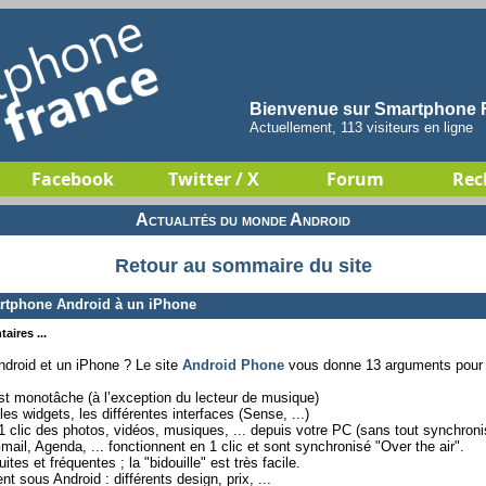
Bienvenue sur Smartphone F
Actuellement, 113 visiteurs en ligne
Facebook
Twitter / X
Forum
Rec
Actualités du monde Android
Retour au sommaire du site
artphone Android à un iPhone
aires ...
droid et un iPhone ? Le site
Android Phone
vous donne 13 arguments pour f
est monotâche (à l’exception du lecteur de musique)
es widgets, les différentes interfaces (Sense, ...)
1 clic des photos, vidéos, musiques, ... depuis votre PC (sans tout synchroni
il, Agenda, ... fonctionnent en 1 clic et sont synchronisé "Over the air".
tes et fréquentes ; la "bidouille" est très facile.
 sous Android : différents design, prix, ...