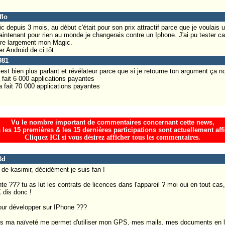
flo
 depuis 3 mois, au début c'était pour son prix attractif parce que je voulais u
ntenant pour rien au monde je changerais contre un Iphone. J'ai pu tester car
ère largement mon Magic.
r Android de ci tôt.
981
t bien plus parlant et révélateur parce que si je retourne ton argument ça n
 fait 6 000 applications payantes
 fait 70 000 applications payantes
Vu le nombre important de commentaires concernant cette news,
 les 15 premières & les 15 dernières participations sont actuellement aff
Cliquez ICI si vous désirez afficher tous les commentaires.
3d
t de kasimir, décidément je suis fan !
nte ??? tu as lut les contrats de licences dans l'appareil ? moi oui en tout cas
 dis donc !
our développer sur IPhone ???
 mais ma naïveté me permet d'utiliser mon GPS, mes mails, mes documents en 