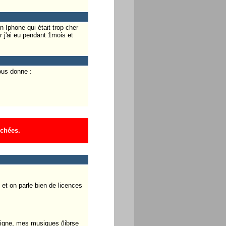
n Iphone qui était trop cher
 j'ai eu pendant 1mois et
ous donne :
ichées.
, et on parle bien de licences
ligne, mes musiques (librse