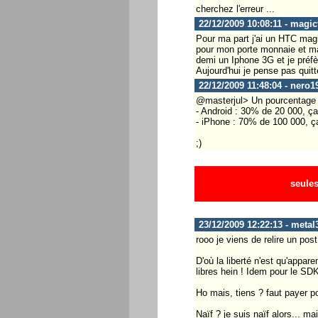
cherchez l'erreur ...
22/12/2009 10:08:11 - magic
Pour ma part j'ai un HTC magic
pour mon porte monnaie et mai
demi un Iphone 3G et je préf
Aujourd'hui je pense pas quitte
22/12/2009 11:48:04 - nero1
@masterjul> Un pourcentage es
- Android : 30% de 20 000, ça
- iPhone : 70% de 100 000, ça
;)
seules
23/12/2009 12:22:13 - metal
rooo je viens de relire un pos
D'où la liberté n'est qu'appare
libres hein ! Idem pour le SDK
Ho mais, tiens ? faut payer p
Naïf ? je suis naïf alors...