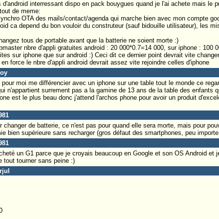
s d'android interressant dispo en pack bouygues quand je l'ai achete mais le 
 tout de meme:
e synchro OTA des mails/contact/agenda qui marche bien avec mon compte go
id ca depend du bon vouloir du construteur (sauf bidouille utilisateur), les mi
hangez tous de portable avant que la batterie ne soient morte :)
ebmaster nbre d'appli gratuites android : 20 000*0.7=14 000, sur iphone : 100 
uites sur iphone que sur android :) Ceci dit ce dernier point devrait vite chang
n force le nbre d'appli android devrait assez vite rejoindre celles d'iphone
boy
s pour moi me différencier avec un iphone sur une table tout le monde ce regard
qui n'appartient surrement pas a la gamine de 13 ans de la table des enfants q
ne est le plus beau donc j'attend l'archos phone pour avoir un produit d'excel
981
 changer de batterie, ce n'est pas pour quand elle sera morte, mais pour pouvo
mie bien supérieure sans recharger (gros défaut des smartphones, peu importe l
981
acheté un G1 parce que je croyais beaucoup en Google et son OS Android et je
e tout tourner sans peine :)
rjul
0