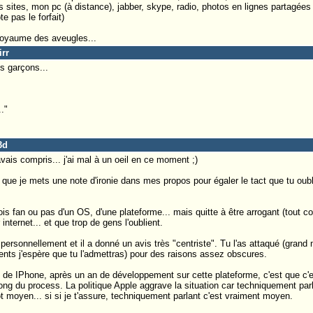
sites, mon pc (à distance), jabber, skype, radio, photos en lignes partagées
e pas le forfait)
 royaume des aveugles...
irr
s garçons...
."
3d
vais compris... j'ai mal à un oeil en ce moment ;)
e je mets une note d'ironie dans mes propos pour égaler le tact que tu oubli
s fan ou pas d'un OS, d'une plateforme... mais quitte à être arrogant (tout c
nternet... et que trop de gens l'oublient.
personnellement et il a donné un avis très "centriste". Tu l'as attaqué (grand
ents j'espère que tu l'admettras) pour des raisons assez obscures.
s de IPhone, après un an de développement sur cette plateforme, c'est que c'
ng du process. La politique Apple aggrave la situation car techniquement parlan
t moyen... si si je t'assure, techniquement parlant c'est vraiment moyen.