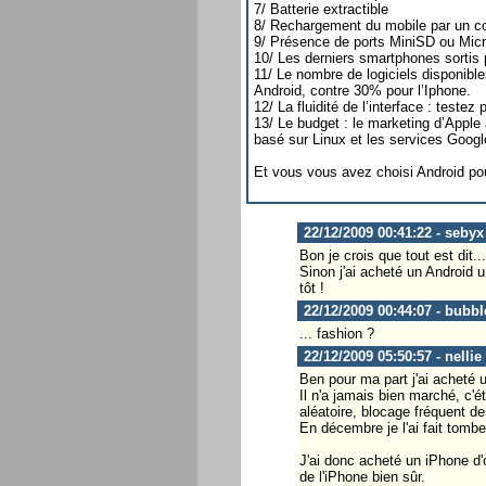
7/ Batterie extractible
8/ Rechargement du mobile par un c
9/ Présence de ports MiniSD ou Mic
10/ Les derniers smartphones sortis 
11/ Le nombre de logiciels disponible
Android, contre 30% pour l’Iphone.
12/ La fluidité de l’interface : teste
13/ Le budget : le marketing d’Apple 
basé sur Linux et les services Google
Et vous vous avez choisi Android po
22/12/2009 00:41:22 - sebyx
Bon je crois que tout est dit...
Sinon j'ai acheté un Android 
tôt !
22/12/2009 00:44:07 - bubbl
... fashion ?
22/12/2009 05:50:57 - nellie
Ben pour ma part j'ai acheté
Il n'a jamais bien marché, c'
aléatoire, blocage fréquent de
En décembre je l'ai fait tomber
J'ai donc acheté un iPhone d'o
de l'iPhone bien sûr.