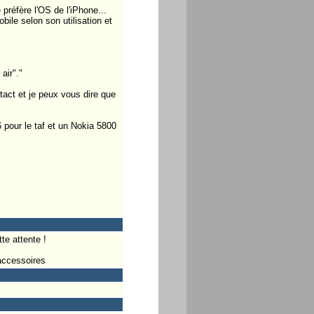
 préfère l'OS de l'iPhone...
bile selon son utilisation et
air"."
tact et je peux vous dire que
pour le taf et un Nokia 5800
te attente !
accessoires