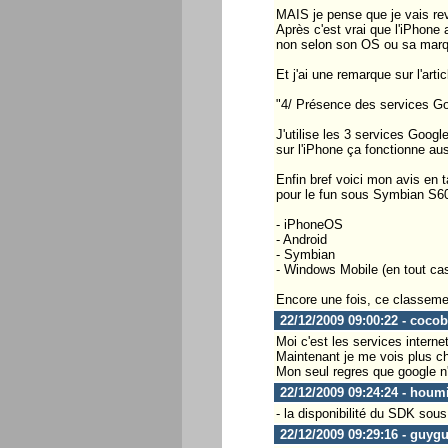
MAIS je pense que je vais r
Après c'est vrai que l'iPhone 
non selon son OS ou sa marq
Et j'ai une remarque sur l'artic
"4/ Présence des services Goo
J'utilise les 3 services Googl
sur l'iPhone ça fonctionne aus
Enfin bref voici mon avis en
pour le fun sous Symbian S60
- iPhoneOS
- Android
- Symbian
- Windows Mobile (en tout cas 
Encore une fois, ce classeme
22/12/2009 09:00:22 - coco
Moi c'est les services intern
Maintenant je me vois plus ch
Mon seul regres que google n
22/12/2009 09:24:24 - houm
- la disponibilité du SDK sou
22/12/2009 09:29:16 - guyg