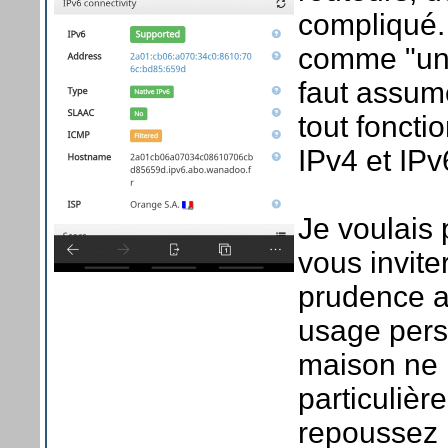
compliqué.
comme "un p
faut assume
tout foncti
IPv4 et IPv
Je voulais 
vous invit
prudence a
usage pers
maison ne 
particulièr
repoussez l